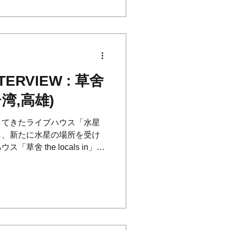
TERVIEW : 草舍
 (台湾,高雄)
してきたライブハウス「水星
じ、新たに水星の場所を受け
舍 the locals in」へ
の空き瓶が積まれている。 昨
の人気バンドのライブがあっ