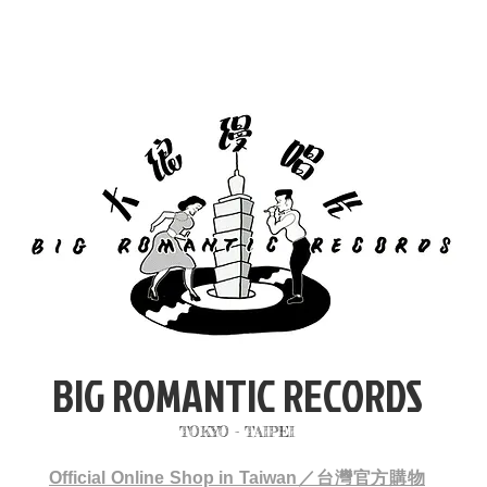
BIG ROMANTIC RECORDS
TOKYO - TAIPEI
Official Online Shop in Taiwan／台灣官方購物