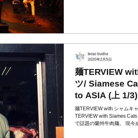
フォーマンスで大勢の観客を
統的歌唱のエッセンスを強
ード、ご機嫌で思わず...
terao budha
2020年2月5日
麺TERVIEW w
ツ/ Siamese C
to ASIA (上 1/3)
麺TERVIEW with シャムキャッ
TERVIEW with Siames Cat
で話題の蘭州牛肉麺。 現今
行われたアジアツアーを終え