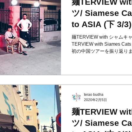
麺TERVIEW w
ツ/ Siamese C
to ASIA (下 3/3)
麺TERVIEW with シャムキャッ
TERVIEW with Siames Cat
初の中国ツアーを振り返りま
中表記※ N=夏目 S=菅原 B=B
terao budha
2020年2月5日
麺TERVIEW w
ツ/ Siamese C