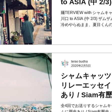
to ASIA (中 2/3)
麺TERVIEW with シャムキャッツ
川口 to ASIA (中 2/3
冷めやらぬまま、夏目くん
茶店を発見。牛肉麺の余韻
アーを振り返ってみた...
terao budha
2020年2月5日
シャムキャッツ / 
リレーエッセイ
あり / Siam有歷史」v
震災〜たからじま
全4回でお送りするシャムキ
ムに歴史あり / Siam有歷史」 