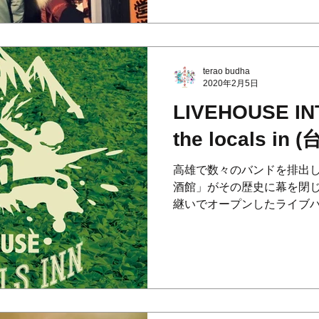
terao budha
2020年2月5日
LIVEHOUSE IN
the locals in
高雄で数々のバンドを排出
酒館」がその歴史に幕を閉
継いでオープンしたライブハウス「草
と向かいました。 夥しい量
日は滅火器という高雄出身
た...