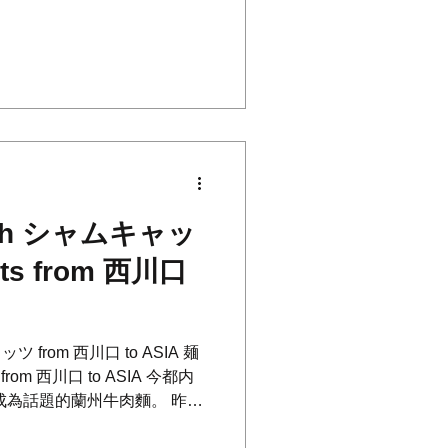
魅了しました。 原住民の伝
く感じる曲から、壮大なバラ
ith シャムキャッ
ats from 西川口
ツ from 西川口 to ASIA 麺
s from 西川口 to ASIA 今都内
成為話題的蘭州牛肉麵。 昨年
、無事中国から帰還したシ...