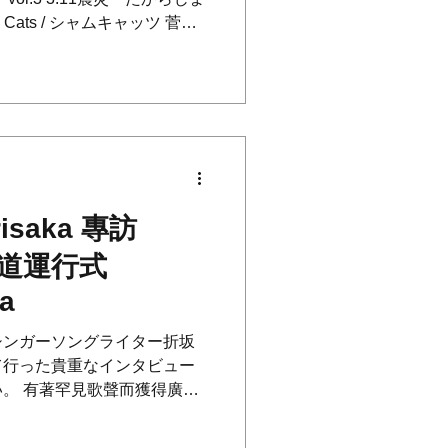
）
 Cats / シャムキャッツ 菅原
isaka 專訪
y 耳道運行式
a
シンガーソングライター折坂
て行った貴重なインタビュー
。 有著罕見歌聲而獲得廣大
在首度來台公開演出之際所接
讀一讀 ・・ 折坂悠太...