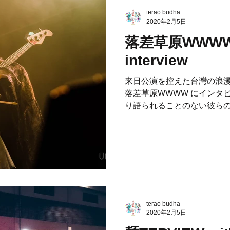
terao budha
2020年2月5日
落差草原WWW
interview
来日公演を控えた台灣の浪
落差草原WWWW にインタ
り語られることのない彼ら
などに触れる貴重な話とな
一読ください。 ■バンド名の
terao budha
2020年2月5日