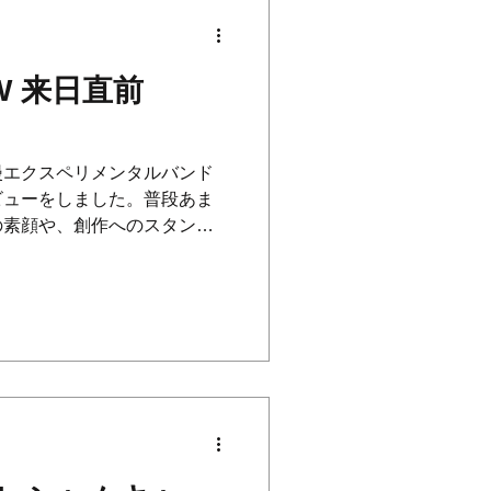
W 来日直前
漫エクスペリメンタルバンド
ビューをしました。普段あま
の素顔や、創作へのスタンス
りました。来日の前にぜひご
由来を教えてください...