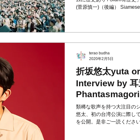
HOURS（後編
(菅原慎一)（後編） Siamese
慎一
terao budha
2020年2月5日
折坂悠太yuta or
Interview b
Phantasmagori
類稀な歌声を持つ大注目の
悠太、初の台湾公演に際し
を公開。是非ご一読ください
關注的創作歌手折坂悠太、
受的珍貴採訪公開。 請大家務必