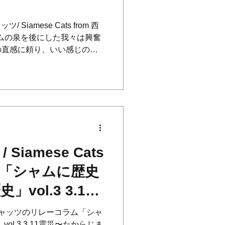
/ Siamese Cats from 西
) ザムザムの泉を後にした我々は興奮
の直感に頼り、いい感じの喫
に浸りつつ、去年のアジアツ
Siamese Cats
「シャムに歴史
ol.3 3.11
〜AFTER
ャッツのリレーコラム「シャ
vol.3 3.11震災〜たからじま