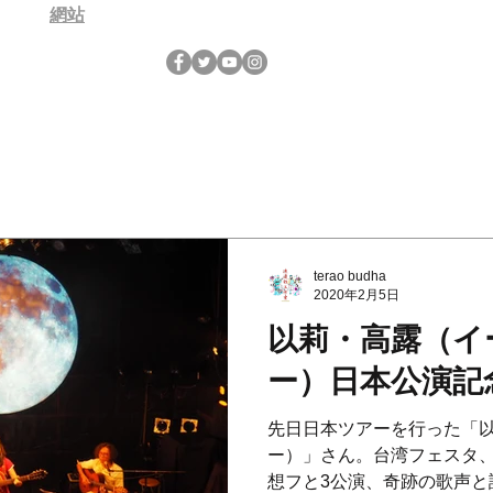
網站
terao budha
2020年2月5日
以莉・高露（イ
ー）日本公演記念in
先日日本ツアーを行った「
ー）」さん。台湾フェスタ
想フと3公演、奇跡の歌声と