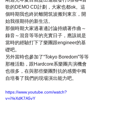
歌的DEMO CD計劃，大家也都ok。這
個時期我也終於離開筑波搬到東京，開
始我很期待的新生活。
那個時期大家過著邊討論持續著作曲～
錄音～混音等等的充實日子，應該就是
當時的經驗打下了樂團跟engineer的基
礎吧。
另外當時也參加了“Tokyo Boredom”等等
那種活動，跟Hardcore系樂團共演機會
也很多，在與那些樂團對抗的感覺中獨
自培養了我們的現場演出能力吧。
https://www.youtube.com/watch?
v=iYeXdK7A5vY