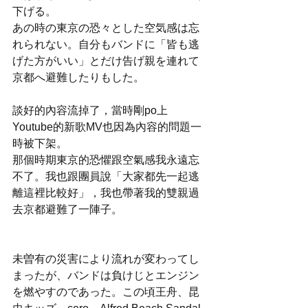
下げる。
あの時の東京の恐々とした空気感は忘
れられない。自分もバンドに「皆も逃
げた方がいい」とだけ告げ親を連れて
京都へ避難したりもした。
談好的內容流掉了，當時剛po上
Youtube的新歌MV也因為內容的問題一
時被下架。
那個時期東京的恐懼跟空氣感我永遠忘
不了。我也跟團員說「大家都先一起逃
離這裡比較好」，我也帶著我的雙親過
去京都避難了一陣子。
未曽有の災害により流れが変わってし
まったが、バンドは負けじとエンジン
を燃やすのであった。この頃王舟、昆