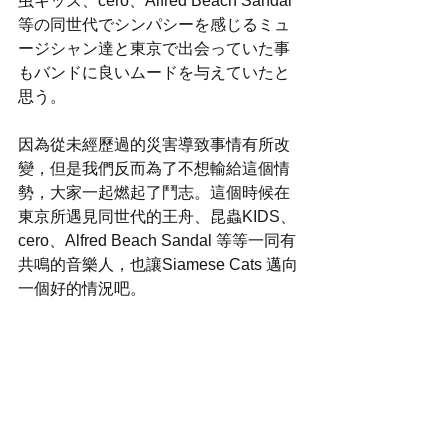
虫キッズ、cero、Alfred Beach Sandal 
等の同世代でシンパシーを感じるミュ
ージシャン達と東京で出会っていた事
もバンドに良いムードを与えていたと
思う。
因為從未經歷過的災害導致事情有所改
變，但是我們反而為了不想輸給這個情
勢，大家一起燃起了鬥志。這個時候在
東京所遇見同世代的王舟、昆蟲KIDS、
cero、Alfred Beach Sandal 等等一同有
共鳴的音樂人，也讓Siamese Cats 邁向
一個好的情況吧。