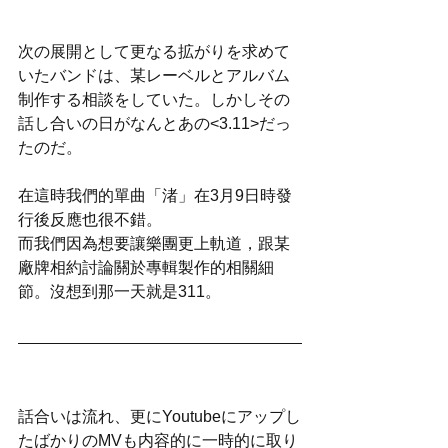
次の展開として更なる拡がりを求めて
いたバンドは、某レーベルとアルバム
制作する相談をしていた。しかしその
話し合いの日がなんとあの<3.11>だっ
たのだ。
在這時我們的單曲「渚」在3月9日時發
行後反應也很不錯。
而我們因為想要讓樂團更上軌道，跟某
廠牌相約討論關於專輯製作的相關細
節。沒想到那一天就是311。
話合いは流れ、更にYoutubeにアップし
たばかりのMVも内容的に一時的に取り