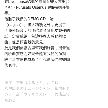
在Live house認識的前輩音樂人古里お
さむ（Furusato Osamu）的live擔任樂
手。
他聽了我們的DEMO CD「渚
（nagisa）」後大稱讚之外，更提了
「我來錄音，然後讓混音師朋友製作的
話一定會成為一首讓很多人感動的歌
曲」像是預言般的意見。
於是我們就讓古里幫我們錄音，混音過
的歌曲質感之好完全超過我們的預期，
隔年這首歌也成為了可說是我們的樂團
代表作。
※注：古里（ふるさと）おさむ
八戸出身のミュージシャン、都内有名
カレー店「ウミネコカレー」の店主で
もある