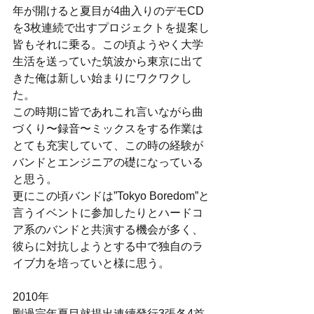
年が開けると夏目が4曲入りのデモCD
を3枚連続で出すプロジェクトを提案し
皆もそれに乗る。この頃ようやく大学
生活を送っていた筑波から東京に出て
きた俺は新しい始まりにワクワクし
た。
この時期に皆であれこれ言いながら曲
づくり〜録音〜ミックスをする作業は
とても充実していて、この時の経験が
バンドとエンジニアの礎になっている
と思う。
更にこの頃バンドは”Tokyo Boredom”と
言うイベントに参加したりとハードコ
ア系のバンドと共演する機会が多く、
彼らに対抗しようとする中で独自のラ
イブ力を培っていと様に思う。
2010年
剛過完年夏目就提出連續發行3張各4首