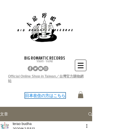
BIG ROMANTIC RECORDS
TOKYO - TAIPEI
Official Online Shop in Taiwan／台灣官方購物網
站
日本在住の方はこちら
文章
terao budha