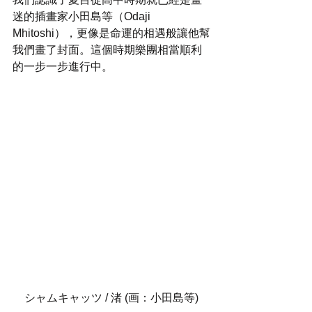
迷的插畫家小田島等（Odaji 
Mhitoshi），更像是命運的相遇般讓他幫
我們畫了封面。這個時期樂團相當順利
的一步一步進行中。
シャムキャッツ / 渚 (画：小田島等)