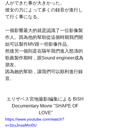
人ができた事が大きかった。
彼女の力によって多くの録音が進行し
て行く事になる。
一個影響最大的就是認識了一位影像製
作人。因為他的幫助從這個時期我們開
始可以製作MV跟一些影像作品。
然後另一個則是在隔年我們進入怒濤的
歌曲製作期時，跟Sound engineer成為
朋友。
因為她的幫助，讓我們可以順利進行錄
音。
エリザベス宮地撮影/編集による BiSH 
Documentary Movie "SHAPE OF 
LOVE"
https://www.youtube.com/watch?
v=3zuJnsaMm0U