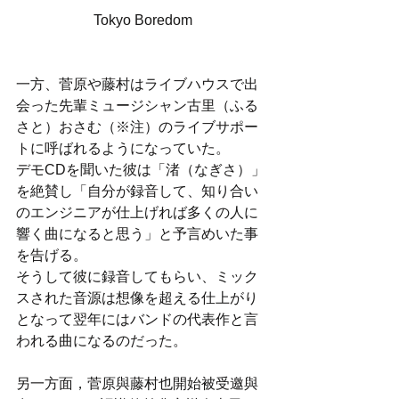
Tokyo Boredom
一方、菅原や藤村はライブハウスで出
会った先輩ミュージシャン古里（ふる
さと）おさむ（※注）のライブサポー
トに呼ばれるようになっていた。
デモCDを聞いた彼は「渚（なぎさ）」
を絶賛し「自分が録音して、知り合い
のエンジニアが仕上げれば多くの人に
響く曲になると思う」と予言めいた事
を告げる。
そうして彼に録音してもらい、ミック
スされた音源は想像を超える仕上がり
となって翌年にはバンドの代表作と言
われる曲になるのだった。
另一方面，菅原與藤村也開始被受邀與