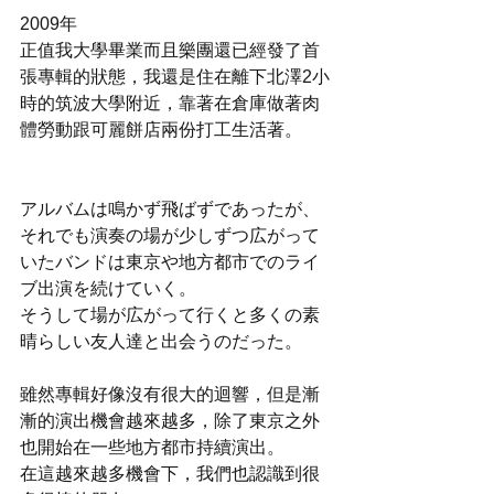
2009年
正值我大學畢業而且樂團還已經發了首
張專輯的狀態，我還是住在離下北澤2小
時的筑波大學附近，靠著在倉庫做著肉
體勞動跟可麗餅店兩份打工生活著。
アルバムは鳴かず飛ばずであったが、
それでも演奏の場が少しずつ広がって
いたバンドは東京や地方都市でのライ
ブ出演を続けていく。
そうして場が広がって行くと多くの素
晴らしい友人達と出会うのだった。
雖然專輯好像沒有很大的迴響，但是漸
漸的演出機會越來越多，除了東京之外
也開始在一些地方都市持續演出。
在這越來越多機會下，我們也認識到很