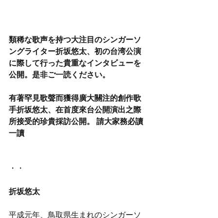
類稀な歌声を持つ大注目のシンガーソ
ングライター折坂悠太、初の台湾公演
に際して行った貴重なインタビューを
公開。是非ご一読ください。
有著罕見歌聲而獲得廣大關注的創作歌
手折坂悠太、在首度來台公開演出之際
所接受的珍貴採訪公開。 請大家務必讀
一讀
・・
折坂悠太 
平成元年、鳥取県生まれのシンガーソ