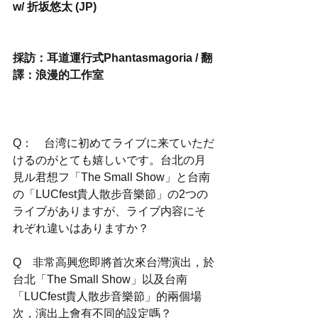
w/ 折坂悠太 (JP)
採訪：耳道運行式Phantasmagoria / 翻
譯：浪漫的工作室
Q：　台湾に初めてライブに来ていただ
けるのがとても嬉しいです。台北の月
見ル君想フ「The Small Show」と台南
の「LUCfest貴人散步音樂節」の2つの
ライブがありますが、ライブ内容にそ
れぞれ違いはありますか？
Q　非常高興您即將首次來台灣演出，於
台北「The Small Show」以及台南
「LUCfest貴人散步音樂節」的兩個場
次，演出上會有不同的設定嗎？