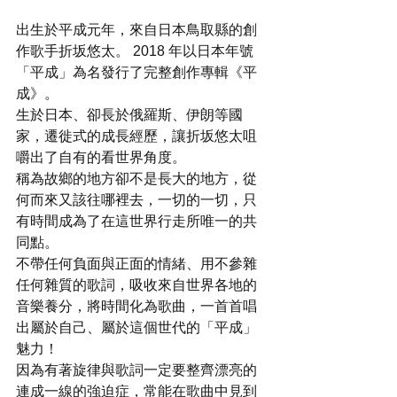
出生於平成元年，來自日本鳥取縣的創
作歌手折坂悠太。 2018 年以日本年號
「平成」為名發行了完整創作專輯《平
成》。
生於日本、卻長於俄羅斯、伊朗等國
家，遷徙式的成長經歷，讓折坂悠太咀
嚼出了自有的看世界角度。
稱為故鄉的地方卻不是長大的地方，從
何而來又該往哪裡去，一切的一切，只
有時間成為了在這世界行走所唯一的共
同點。
不帶任何負面與正面的情緒、用不參雜
任何雜質的歌詞，吸收來自世界各地的
音樂養分，將時間化為歌曲，一首首唱
出屬於自己、屬於這個世代的「平成」
魅力！
因為有著旋律與歌詞一定要整齊漂亮的
連成一線的強迫症，常能在歌曲中見到