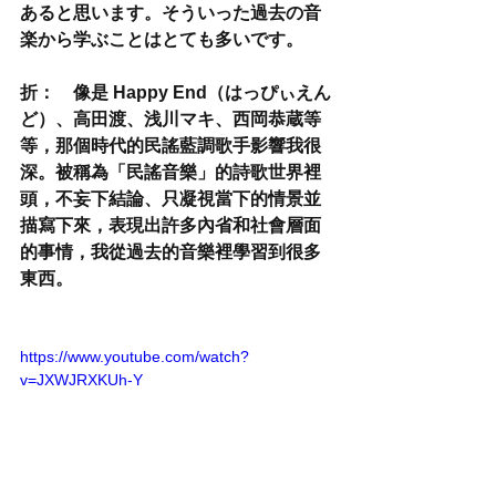
あると思います。そういった過去の音
楽から学ぶことはとても多いです。
折：　像是 Happy End（はっぴぃえん
ど）、高田渡、浅川マキ、西岡恭蔵等
等，那個時代的民謠藍調歌手影響我很
深。被稱為「民謠音樂」的詩歌世界裡
頭，不妄下結論、只凝視當下的情景並
描寫下來，表現出許多內省和社會層面
的事情，我從過去的音樂裡學習到很多
東西。
https://www.youtube.com/watch?
v=JXWJRXKUh-Y