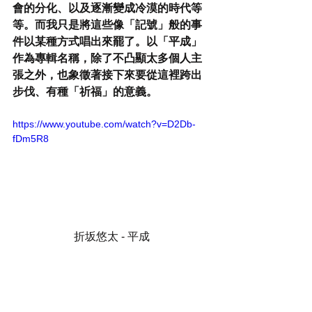
會的分化、以及逐漸變成冷漠的時代等
等。而我只是將這些像「記號」般的事
件以某種方式唱出來罷了。以「平成」
作為專輯名稱，除了不凸顯太多個人主
張之外，也象徵著接下來要從這裡跨出
步伐、有種「祈福」的意義。
https://www.youtube.com/watch?v=D2Db-
fDm5R8
折坂悠太 - 平成
Q：　世界の趨勢はどんどん保守勢力が