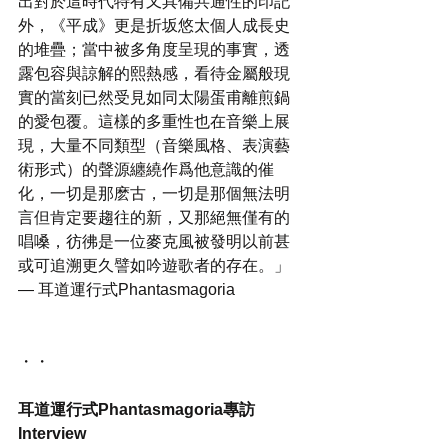
出對於這時代特有又具備共通性的印記
外，《平成》更是折坂悠太個人成長史
的堆疊；當中被多角度呈現的事實，透
露包容與諒解的熙熱感，看待金屬般現
實的當刻已然受見如同太陽蛋甫離煎鍋
的愛包覆。這樣的多重性也在音樂上展
現，大量不同類型（音樂風格、表演藝
術形式）的聲源纏繞作爲他意識的催
化，一切是那麽古，一切是那個無法明
言但肯定要趨往的新，又那絕無僅有的
唱嗓，彷彿是一位麥克風被發明以前甚
或可追溯更久譬如吟遊歌者的存在。」
— 耳道運行式Phantasmagoria
・・
耳道運行式Phantasmagoria專訪
Interview