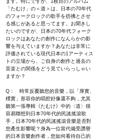
ます。特にですが、1枚目のアルバム
「たむけ」の＜道＞は、日本の70年代
のフォークロックの歌手を彷彿とさせ
る感じがあると思ってます。お聞きし
たいのですが、日本の70年代フォーク
ロックはあなたの創作になんらかの影
響を与えていますか？あなたは非常に
評価されている現代日本の1アーティス
トの立場から、ご自身の創作と過去の
音楽との関係をどう見ていらっしゃい
ますか？
Q：　時常反覆聽您的音樂，以「厚實、
樸實」形容你的唱腔好像還不夠，尤其
聽第一張專輯《たむけ》中的〈道〉很
容易聯想到日本70年代的民謠搖滾歌
手，日本70年代的民謠搖滾音樂是否對
您產生影響呢？身為一位當代備受讚譽
的日本音樂創作者，您如何看待自己的