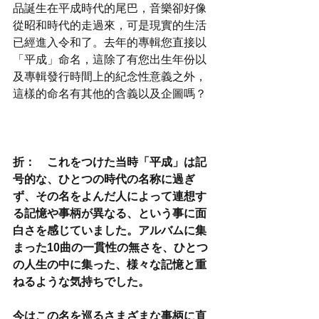
品誕生在平成時代的尾巴，音樂卻好像
從昭和時代的走過來，可是現實的生活
已經進入令和了。去年的專輯您直接以
「平成」命名，這除了有您出生年份以
及專輯發行時間上的紀念性意義之外，
這樣的命名有其他的含義以及企圖嗎？
折：　これをつけた当時「平成」は記
号的な、ひとつの時代の名称に過ぎ
ず、その名をよんだ人によって連想す
る記憶や事柄が異なる、という事に面
白さを感じていました。アルバムに集
まった10曲の一貫性の無さを、ひとつ
の人生の中に集った、様々な記憶と重
ねるような気持ちでした。
今はこの名を巡るさまざまな事柄に直