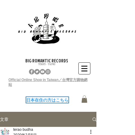
BIG ROMANTIC RECORDS
TOKYO - TAIPEI
Official Online Shop in Taiwan／台灣官方購物網
站
日本在住の方はこちら
文章
terao budha