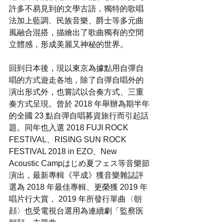
許多不易見到的文學古語，獨特的歌唱
法加上藍調、民族音樂、爵士等多元曲
風融合混搭，描繪出了歌曲獨有的空間
立體感，形成美麗又神秘的世界。
回到日本後，現以東京為據點用自彈自
唱的方式遊走各地，除了自彈自唱外的
演出形式外，也嘗試以合奏方式、三重
奏方式呈現。曾於 2018 年舉辦為期半年
的全國 23 點自彈自唱募資旅行而引起話
題。同年也入選 2018 FUJI ROCK 
FESTIVAL、RISING SUN ROCK 
FESTIVAL 2018 in EZO、New 
Acoustic Campはじめ夏フェス等音樂節
演出，最新專輯《平成》獲音樂雜誌評
選為 2018 年最佳專輯、更榮獲 2019 年
唱片行大賞， 2019 年所發行單曲〈朝
顔〉也受電視台選用為連續劇「監察医 