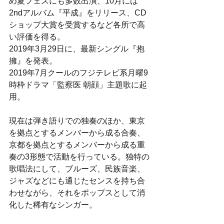
め夏フェスにも多数出演、10月には
2ndアルバム『平成』をリリース、CD
ショップ大賞を受賞するなど各所で高
い評価を得る。 
2019年3月29日に、最新シングル『抱
擁』を発表。 
2019年7月クールのフジテレビ系月曜9
時枠ドラマ「監察医 朝顔」主題歌に起
用。 
現在は弾き語りでの独奏のほか、東京
を拠点とするメンバーから成る合奏、
京都を拠点とするメンバーから成る重
奏の3形態で活動を行っている。独特の
歌唱法にして、ブルーズ、民族音楽、
ジャズなどにも通じたセンスを持ち合
わせながら、それをポップスとして消
化した稀有なシンガー。