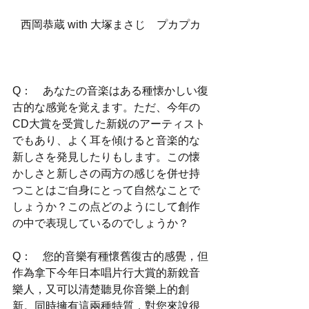
西岡恭蔵 with 大塚まさじ　プカプカ
Q：　あなたの音楽はある種懐かしい復
古的な感覚を覚えます。ただ、今年の
CD大賞を受賞した新鋭のアーティスト
でもあり、よく耳を傾けると音楽的な
新しさを発見したりもします。この懐
かしさと新しさの両方の感じを併せ持
つことはご自身にとって自然なことで
しょうか？この点どのようにして創作
の中で表現しているのでしょうか？
Q：　您的音樂有種懷舊復古的感覺，但
作為拿下今年日本唱片行大賞的新銳音
樂人，又可以清楚聽見你音樂上的創
新。同時擁有這兩種特質，對您來說很