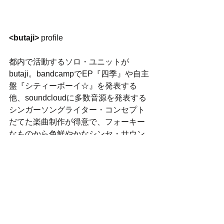
<butaji> 
profile
都内で活動するソロ・ユニットが
butaji。bandcampでEP『四季』や自主
盤『シティーボーイ☆』を発表する
他、soundcloudに多数音源を発表する
シンガーソングライター・コンセプト
だてた楽曲制作が得意で、フォーキー
なものから色鮮やかなシンセ・サウン
ドを取り入れたエレクトロなトラック
まで幅広く、BECKや七尾旅人に影響
を受けている。USインディなどにも通
じる要素も抑えており、高い楽曲のク
オリティを誇る。何といっても、彼の
魅力は独特の歌声。2015年、初となる
全国流通アルバム『アウトサイド』を