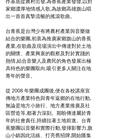
作基底從農村出發,為香蕉產業發聲,以對
家鄉濃厚地情感入歌,為故鄉高雄旗山唱
出一首首真摯流暢的搖滾歌曲。
台青蕉是台灣少有將農村產業與音樂做
結合的樂團,初衷為推廣家鄉旗山的香蕉
產業,在歌曲及現場演出中傳達對於土地
的關懷、產業興衰的觀察及對於實踐的
熱情,結合音樂人及農民的角色發展出極
具特色的樂團取向,吸引更多人關注在地
青年的聲音。
從 2008 年樂團成團後,便在各校講座宣
傳地方產業特色與青年返鄉的在地行動,
無論是地方小旅行、地方產業推廣及社
區營造等,都著力深刻。期盼傳達屬於青
年的社會責任,持續拉著土地前進。台青
蕉樂團以音樂和實際行動,發揮影響力,旗
山小鎮因此活絡、打亮舊招牌,開始匯集