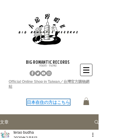
BIG ROMANTIC RECORDS
TOKYO - TAIPEI
Official Online Shop in Taiwan／台灣官方購物網
站
日本在住の方はこちら
文章
terao budha