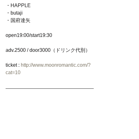
・HAPPLE
・butaji
・国府達矢
open19:00/start19:30
adv.2500 / door3000（ドリンク代別）
ticket : 
http://www.moonromantic.com/?
cat=10