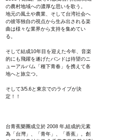
の農村地域への濃厚な思いを歌う。
地元の風土や農業、そして台湾社会へ
の彼等独自の視点から生み出される楽
曲は様々な業界から支持を集めてい
る。
そして結成10年目を迎えた今年、音楽
的にも飛躍を遂げたバンドは待望のニ
ューアルバム「種下青春」を携えて各
地へと旅立つ。
そして3/5.6と東京でのライブが決
定！！
台青蕉樂團成立於 2008 年,組成的元素
為「台灣」、「青年」、「香蕉」。創