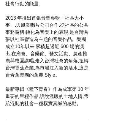
社會行動的能量。
2013 年推出首張音樂專輯「社區大小
事」,與風潮唱片公司合作,從社區的公共
事務關切,轉化為音樂上的表現,是台灣首
張以社區營造為主題的音樂作品。樂團
成立10年以來,累積超過近 600 場的演
出,在廟會、音樂節、藝文活動、農產推
廣與校園講唱,走入台灣社會的角落,扭轉
台灣香蕉產業,為市場注入新的活水,這是
台青蕉樂團的蕉農 Style。
最新專輯《種下青春》作為成軍第 10 年
重要的里程作品,訴說溫暖的土地人情,帶
給混亂的社會一種樸實真誠的感動。