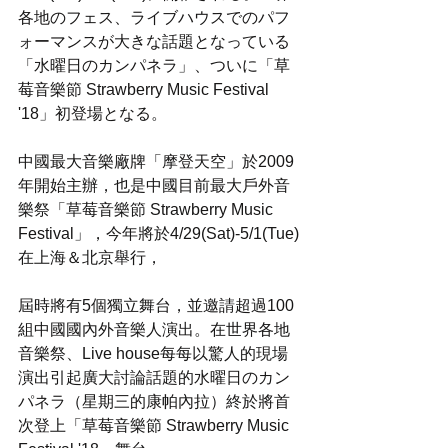
各地のフェス、ライブハウスでのパフ
ォーマンスが大きな話題となっている
「水曜日のカンパネラ」、ついに「草
莓音樂節 Strawberry Music Festival 
'18」初登場となる。
中國最大音樂廠牌「摩登天空」於2009
年開始主辦，也是中國目前最大戶外音
樂祭「草莓音樂節 Strawberry Music 
Festival」，今年將於4/29(Sat)-5/1(Tue)
在上海＆北京舉行，
屆時將有5個獨立舞台，並邀請超過100
組中國國內外音樂人演出。在世界各地
音樂祭、Live house每每以驚人的現場
演出引起廣大討論話題的水曜日のカン
パネラ（星期三的康帕內拉）終於將首
次登上「草莓音樂節 Strawberry Music 