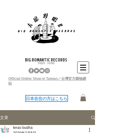
BIG ROMANTIC RECORDS
TOKYO - TAIPEI
Official Online Shop in Taiwan／台灣官方購物網
站
日本在住の方はこちら
文章
terao budha