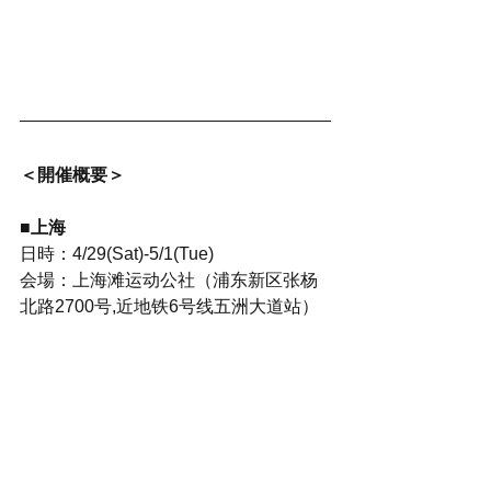
＜開催概要＞
■上海
日時：4/29(Sat)-5/1(Tue)
会場：上海滩运动公社（浦东新区张杨
北路2700号,近地铁6号线五洲大道站）