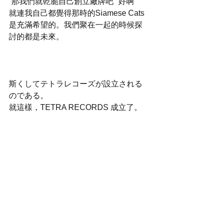
“那我們就乾脆自己創立廠牌吧”“好啊”
就連我自己都覺得那時的Siamese Cats
是充滿希望的。我們聚在一起的時候探
討的都是未來。
斯くしてテトラレコーズが設立される
のである。
就這樣，TETRA RECORDS 成立了。