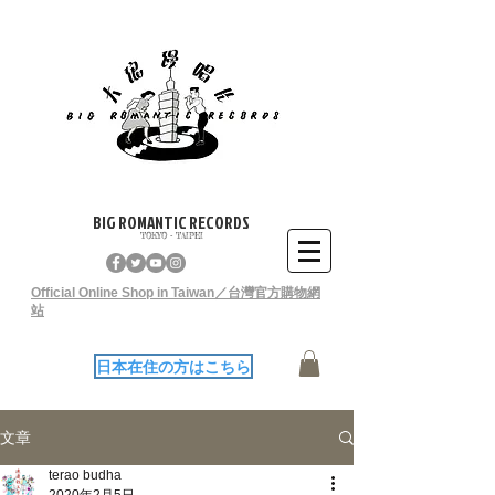
BIG ROMANTIC RECORDS
TOKYO - TAIPEI
Official Online Shop in Taiwan／台灣官方購物網
站
日本在住の方はこちら
文章
terao budha