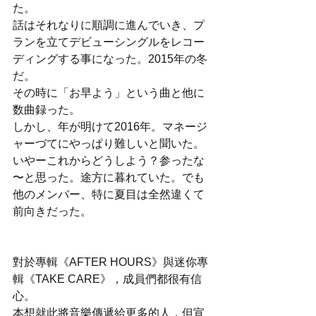
た。
話はそれなりに順調に進んでいき、プ
ランを立てデビューシングルをレコー
ディングする事になった。2015年の冬
だ。
その時に「お早よう」という曲と他に
数曲録った。
しかし、年が明けて2016年。マネージ
ャーづてにやっぱり難しいと聞いた。
いやーこれからどうしよう？参ったな
〜と思った。途方に暮れていた。でも
他のメンバー、特に夏目は全然違くて
前向きだった。
對於專輯《AFTER HOURS》與迷你專
輯《TAKE CARE》，成員們都很有信
心。
本想就此將音樂傳遞給更多的人，但宣