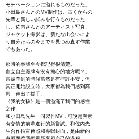
モチベーションに溢れるものだった。
小田島さんとのMV制作は、古くからの
先輩と新しい試みを行うものだった
し、佐内さんとのアーティスト写真、
ジャケット撮影は、新たな出会いによ
り自分たちの今までを見つめ直す作業
でもあった。
那時的事我至今都記得很清楚。
創立自主廠牌有沒有擔心的地方呢？。
當被問到的時候當然是有些許不安，但
真正開始設立時，大家都為我們感到高
興，伸出了援手。
《我的女孩》是一個溢滿了我們的感性
之作。
和小田島先生一同製作MV，可說是與素
有交情的前輩進行的新嘗試。和佐內先
生合作拍宣傳照和專輯封面，是由新的
邂逅而讓我們重新審視自己的過程。