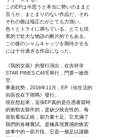
このEPは今思うと本当に勢いのままと
言うか、まとまりのない作品だ。それ
ぞれの曲は端正だがとても力強い。
色々とトライに満ちている。とても現
実的で壮大な物語の断片的でもある。
この後のシャムキャッツを期待させる
には十分過ぎる作品になった。
《我的女孩》的發行演出，在吉祥寺
STAR PINES CAFÉ舉行，門票一搶而
空。
乘著此勢，2016年11月，EP《你生活的
街區也在下雨嗎》發行。
現在想起來，這張EP真的是任憑著當時
的衝勁去製作的，是缺少統合性的。每
首歌看似正統，卻力量十足。它充滿了
我們的各種嘗試。是極具現實感的恢宏
故事中的一節片段。它是一個足以讓聽