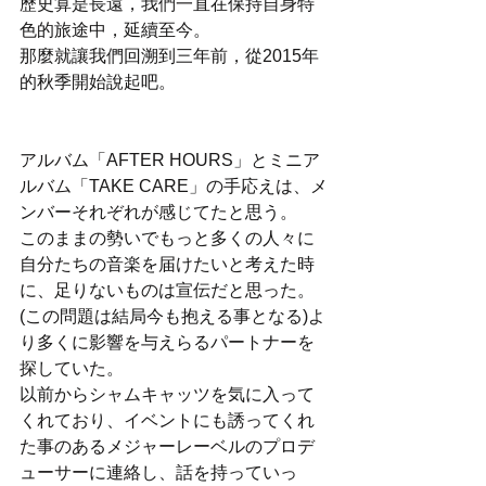
歷史算是長遠，我們一直在保持自身特
色的旅途中，延續至今。 
那麼就讓我們回溯到三年前，從2015年
的秋季開始說起吧。
アルバム「AFTER HOURS」とミニア
ルバム「TAKE CARE」の手応えは、メ
ンバーそれぞれが感じてたと思う。
このままの勢いでもっと多くの人々に
自分たちの音楽を届けたいと考えた時
に、足りないものは宣伝だと思った。
(この問題は結局今も抱える事となる)よ
り多くに影響を与えらるパートナーを
探していた。
以前からシャムキャッツを気に入って
くれており、イベントにも誘ってくれ
た事のあるメジャーレーベルのプロデ
ューサーに連絡し、話を持っていっ