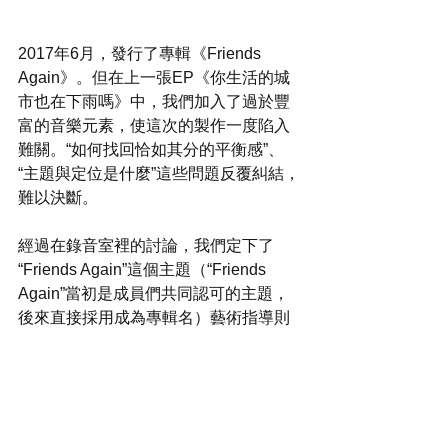
2017年6月，發行了專輯《Friends 
Again》。但在上一張EP《你生活的城
市也在下雨嗎》中，我們加入了過於豐
富的音樂元素，使這次的製作一度陷入
難關。“如何找回恰如其分的平衡感”、
“主題與定位是什麼”這些問題反覆糾結，
難以決斷。
經過在錄音室裡的討論，我們定下了
“Friends Again”這個主題（“Friends 
Again”當初是成員們共同認可的主題，
後來直接採用成為專輯名）藝術指導則
決定委外。
これはいままでは夏目がその部分を担