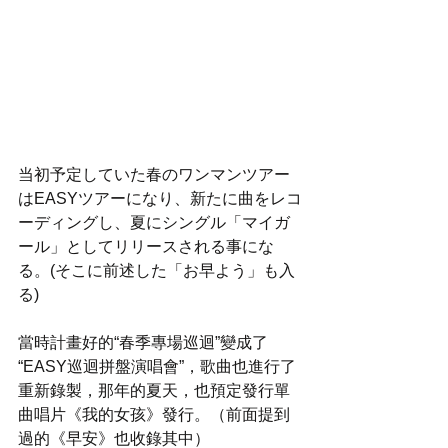
当初予定していた春のワンマンツアー
はEASYツアーになり、新たに曲をレコ
ーディングし、夏にシングル「マイガ
ール」としてリリースされる事にな
る。(そこに前述した「お早よう」も入
る)
當時計畫好的“春季專場巡迴”變成了
“EASY巡迴拼盤演唱會”，歌曲也進行了
重新錄製，那年的夏天，也預定發行單
曲唱片《我的女孩》發行。（前面提到
過的《早安》也收錄其中）