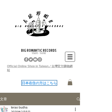
BIG ROMANTIC RECORDS
TOKYO - TAIPEI
Official Online Shop in Taiwan／台灣官方購物網
站
日本在住の方はこちら
文章
terao budha