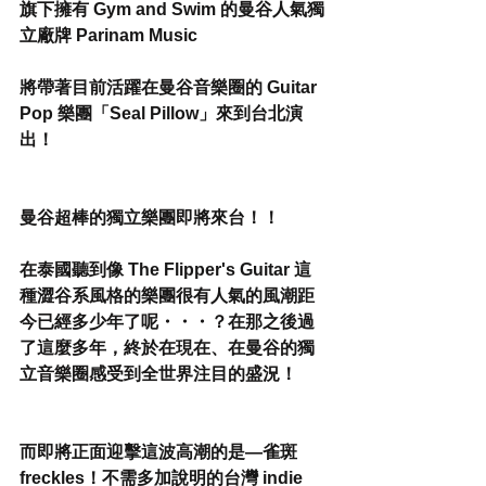
旗下擁有 Gym and Swim 的曼谷人氣獨
立廠牌 Parinam Music
將帶著目前活躍在曼谷音樂圈的 Guitar 
Pop 樂團「Seal Pillow」來到台北演
出！
曼谷超棒的獨立樂團即將來台！！
在泰國聽到像 The Flipper's Guitar 這
種澀谷系風格的樂團很有人氣的風潮距
今已經多少年了呢・・・？在那之後過
了這麼多年，終於在現在、在曼谷的獨
立音樂圈感受到全世界注目的盛況！
而即將正面迎擊這波高潮的是—雀斑 
freckles！不需多加說明的台灣 indie 