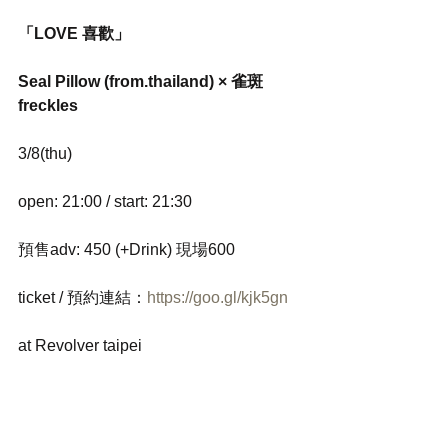
「LOVE 喜歡」
Seal Pillow (from.thailand) × 雀斑
freckles
3/8(thu)
open: 21:00 / start: 21:30
預售adv: 450 (+Drink) 現場600
ticket / 預約連結：
https://goo.gl/kjk5gn
at Revolver taipei