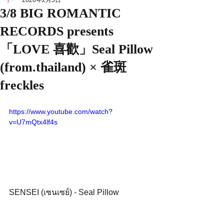
2020年2月5日
3/8 BIG ROMANTIC
RECORDS presents
「LOVE 喜歡」Seal Pillow
(from.thailand) × 雀斑
freckles
https://www.youtube.com/watch?
v=U7mQtx4lf4s
SENSEI (เซนเซย์) - Seal Pillow