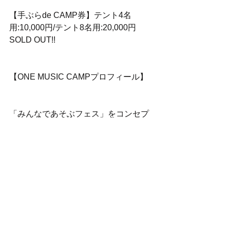
【手ぶらde CAMP券】テント4名
用:10,000円/テント8名用:20,000円
SOLD OUT!!
【ONE MUSIC CAMPプロフィール】
「みんなであそぶフェス」をコンセプ
トに兵庫県の山中にあるキャンプ場で
2010
年からスタート、今年で９度目の開
催。2017年、日本経済新聞が選ぶ全国
フェスランキングで4位に選出される。
2017年までに4年連続入場チケットが
ソールドアウトし、関⻄では数少ない
キャンプインフェスとして高い支持を