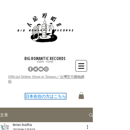
BIG ROMANTIC RECORDS
TOKYO - TAIPEI
Official Online Shop in Taiwan／台灣官方購物網
站
日本在住の方はこちら
文章
terao budha