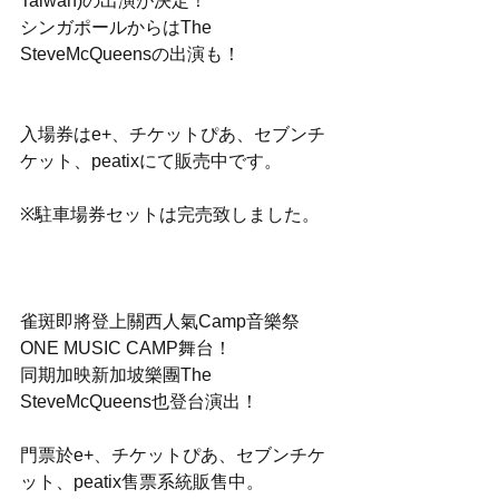
Taiwan)の出演が決定！
シンガポールからはThe 
SteveMcQueensの出演も！
入場券はe+、チケットぴあ、セブンチ
ケット、peatixにて販売中です。
※駐車場券セットは完売致しました。
雀斑即將登上關西人氣Camp音樂祭
ONE MUSIC CAMP舞台！
同期加映新加坡樂團The 
SteveMcQueens也登台演出！ 
門票於e+、チケットぴあ、セブンチケ
ット、peatix售票系統販售中。 