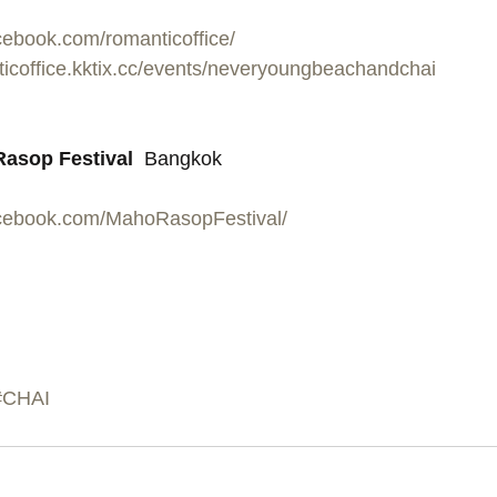
cebook.com/romanticoffice/
nticoffice.kktix.cc/events/neveryoungbeachandchai
asop Festival
  Bangkok
acebook.com/MahoRasopFestival/
#CHAI