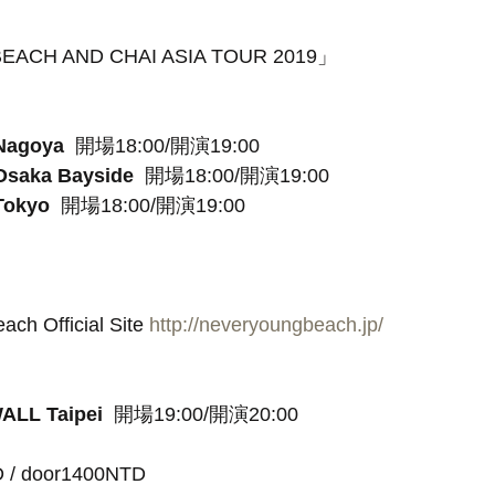
ACH AND CHAI ASIA TOUR 2019」
Nagoya
  開場18:00/開演19:00
saka Bayside
  開場18:00/開演19:00
Tokyo
  開場18:00/開演19:00
ch Official Site 
http://neveryoungbeach.jp/
LL Taipei
  開場19:00/開演20:00
D / door1400NTD