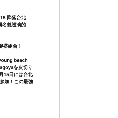
15 降落台北 
共同名義巡演的 
的混搭組合！
ng beach 
agoyaを⽪切り
11月15日には台北
って参加！この最強