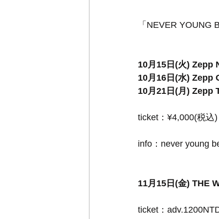
「NEVER YOUNG BE
10⽉15⽇(⽕) Zepp 
10⽉16⽇(⽔) Zepp O
10⽉21⽇(⽉) Zepp 
ticket：¥4,000(税込)
info：never young bea
11月15日(金) THE WA
ticket：adv.1200NT