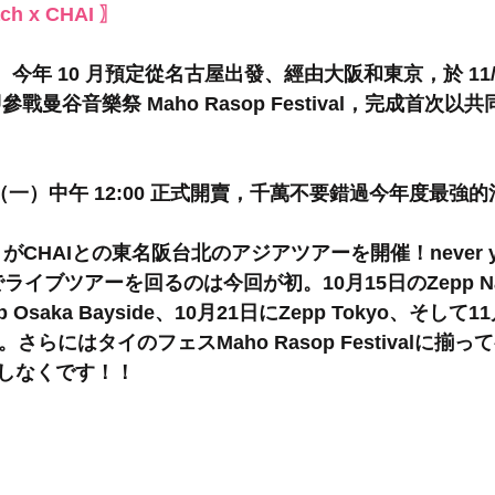
ach x CHAI 〗
﻿ 今年 10 月預定從名古屋出發、經由大阪和東京，於 11/
隨即參戰曼谷音樂祭 Maho Rasop Festival，完成首次以
8（一）中午 12:00 正式開賣，千萬不要錯過今年度最強
each がCHAIとの東名阪台北のアジアツアーを開催！never you
ライブツアーを回るのは今回が初。10⽉15⽇のZepp N
 Osaka Bayside、10⽉21⽇にZepp Tokyo、そして
催。さらにはタイのフェスMaho Rasop Festivalに揃
しなくです！！