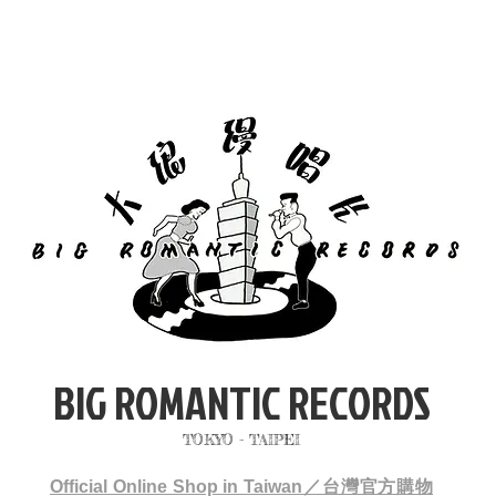
BIG ROMANTIC RECORDS
TOKYO - TAIPEI
Official Online Shop in Taiwan／台灣官方購物