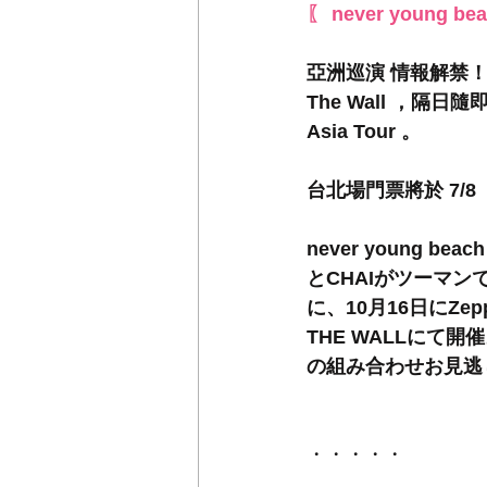
〖 never young be
亞洲巡演 情報解禁！ 
The Wall ，隔日
Asia Tour 。 
台北場門票將於 7/
never young b
とCHAIがツーマンで
に、10⽉16⽇にZepp
THE WALLにて開
の組み合わせお見逃
・・・・・