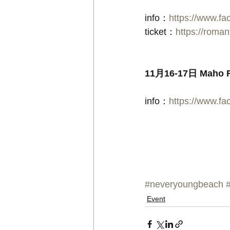
info：
https://www.fa
ticket：
https://roma
11月16-17日 Maho R
info：
https://www.f
#neveryoungbeach
Event