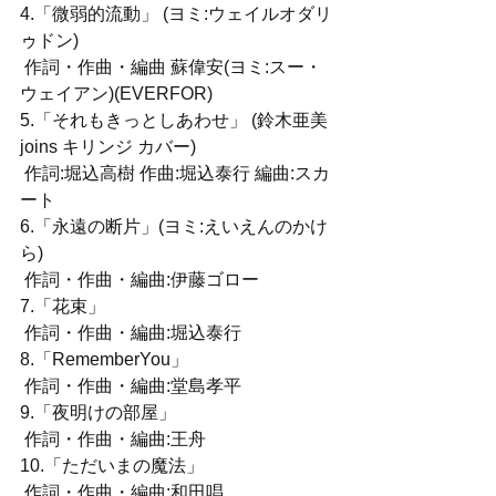
4.「微弱的流動」 (ヨミ:ウェイルオダリ
ゥドン) 
 作詞・作曲・編曲 蘇偉安(ヨミ:スー・
ウェイアン)(EVERFOR)  
5.「それもきっとしあわせ」 (鈴木亜美 
joins キリンジ カバー) 
 作詞:堀込高樹 作曲:堀込泰行 編曲:スカ
ート  
6.「永遠の断片」(ヨミ:えいえんのかけ
ら) 
 作詞・作曲・編曲:伊藤ゴロー  
7.「花束」 
 作詞・作曲・編曲:堀込泰行  
8.「RememberYou」 
 作詞・作曲・編曲:堂島孝平  
9.「夜明けの部屋」 
 作詞・作曲・編曲:王舟  
10.「ただいまの魔法」 
 作詞・作曲・編曲:和田唱 