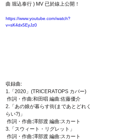
曲 堀込泰行 ) MV 已於線上公開！
https://www.youtube.com/watch?
v=sK4dx5EyJz0
収録曲:  
1.「2020」(TRICERATOPS カバー) 
 作詞・作曲:和田唱 編曲:佐藤優介  
2.「あの娘が暮らす街(まであとどれく
らい?)」 
 作詞・作曲:澤部渡 編曲:スカート  
3.「スウィート・リグレット」 
 作詞・作曲:澤部渡 編曲:スカート  