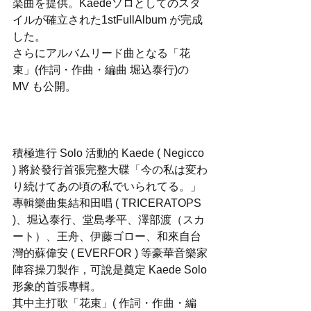
楽曲を提供。Kaedeソロとしてのスタ
イルが確立された1stFullAlbum が完成
した。
さらにアルバムリード曲となる「花
束」(作詞・作曲・編曲 堀込泰行)の 
MV も公開。
積極進行 Solo 活動的 Kaede ( Negicco 
) 將於發行首張完整大碟「今の私は変わ
り続けてあの頃の私でいられてる。」
專輯樂曲集結和田唱 ( TRICERATOPS 
)、堀込泰行、堂島孝平、澤部渡（スカ
ート）、王舟、伊藤ゴロー、和來自台
灣的蘇偉安 ( EVERFOR ) 等豪華音樂家
陣容操刀製作，可說是奠定 Kaede Solo 
形象的首張專輯。
其中主打歌「花束」( 作詞・作曲・編