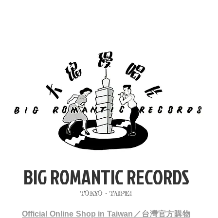
BIG ROMANTIC RECORDS
TOKYO - TAIPEI
Official Online Shop in Taiwan／台灣官方購物