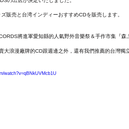
CORDSの出店が決定いたしました。
ッズ販売と台湾インディーおすすめCDを販売します。
C RECORDS將進軍愛知縣的人氣野外音樂祭＆手作市集『森
賣大浪漫廠牌的CD跟週邊之外，還有我們推薦的台灣獨立
.com/watch?v=qBNkUVMcb1U