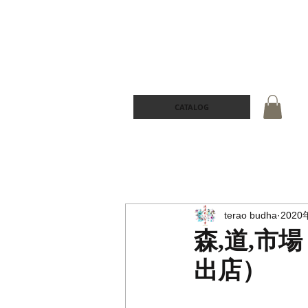
CATALOG
terao budha
2020
森,道,市場 
出店）