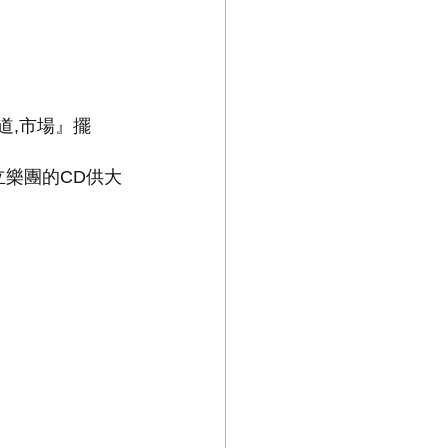
,道,市場』擺
樂團的CD供大