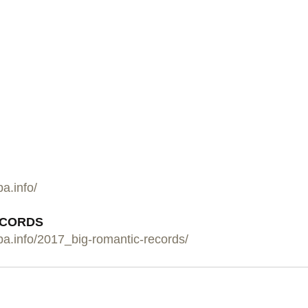
ba.info/
ECORDS
iba.info/2017_big-romantic-records/