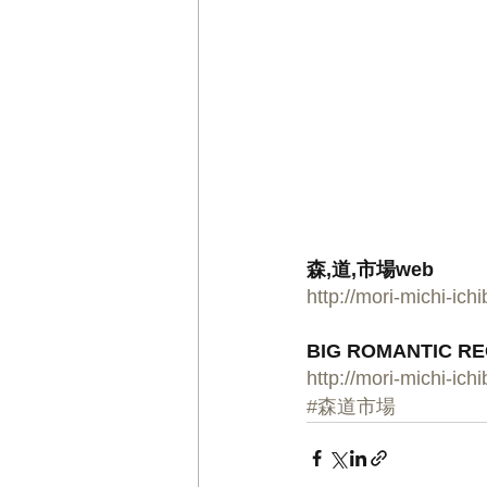
森,道,市場web
http://mori-michi-ichi
BIG ROMANTIC R
http://mori-michi-ich
#森道市場