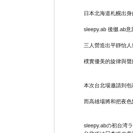
日本北海道札幌出身的浮
sleepy.ab 後缀.a
三人營造出平靜怡人
樸實優美的旋律與聲
本次台北場邀請到包覆
而高雄場將和把夜色
sleepy.abの初台