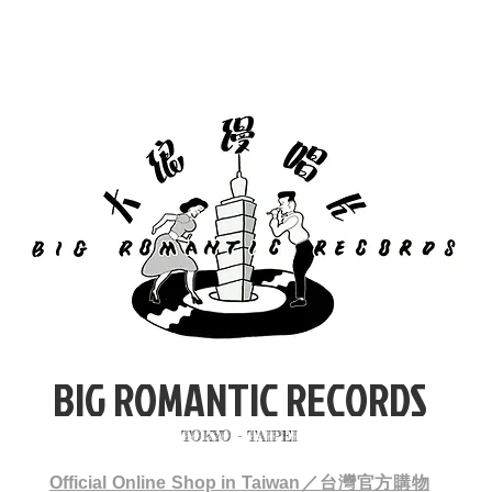
BIG ROMANTIC RECORDS
TOKYO - TAIPEI
Official Online Shop in Taiwan／台灣官方購物