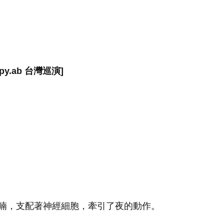
epy.ab 台灣巡演] 
喃，支配著神經細胞，牽引了夜的動作。