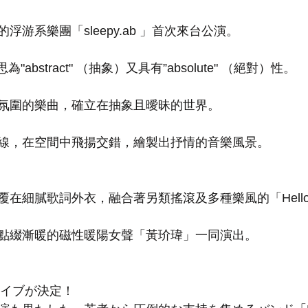
游系樂團「sleepy.ab 」首次來台公演。
b意思為"abstract" （抽象）又具有”absolute" （絕對）性。
氛圍的樂曲，確立在抽象且曖昧的世界。
線，在空間中飛揚交錯，繪製出抒情的音樂風景。
在細膩歌詞外衣，融合著另類搖滾及多種樂風的「Hello 
點綴漸暖的磁性暖陽女聲「黃玠瑋」一同演出。
湾ライブが決定！