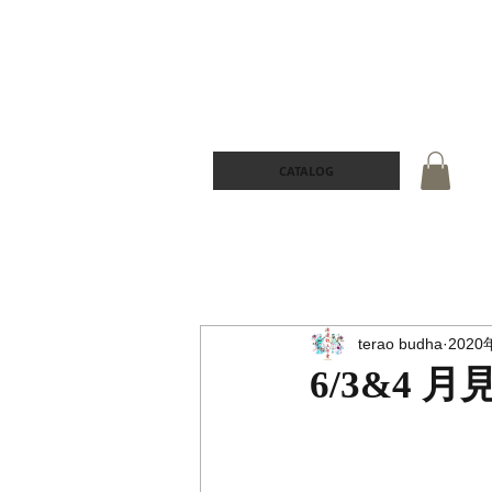
CATALOG
terao budha
2020
6/3&4 月見