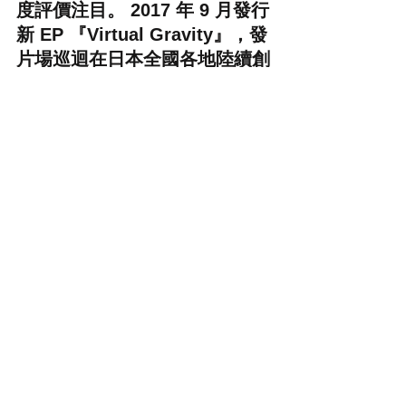
度評價注目。 2017 年 9 月發行
新 EP 『Virtual Gravity』，發
片場巡迴在日本全國各地陸續創
下 SOLD OUT 的好成績！
2018 年 5 月於日本唱片公司 
Vitor 主流出道並發表 EP 『 22 
』，新專輯『dressing』於同年
十月問世。接下來的活躍也十分
令人期待！
☆
高橋海、田口恵人、高橋健介
の 3 人組。 2015 年にデビュ