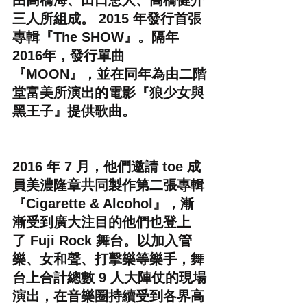
由高橋海、田口恵人、高橋健介
三人所組成。 2015 年發行首張
專輯『The SHOW』。隔年 
2016年，發行單曲
『MOON』，並在同年為由二階
堂富美所演出的電影『狼少女與
黑王子』提供歌曲。
2016 年 7 月，他們邀請 toe 成
員美濃隆章共同製作第二張專輯
『Cigarette & Alcohol』，漸
漸受到廣大注目的他們也登上
了 Fuji Rock 舞台。以加入管
樂、女和聲、打擊樂等樂手，舞
台上合計總數 9 人大陣仗的現場
演出，在音樂圈持續受到各界高