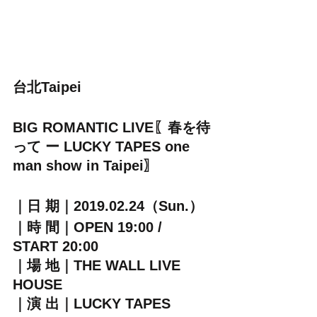
台北Taipei
BIG ROMANTIC LIVE〖春を待
って ー LUCKY TAPES one 
man show in Taipei〗
｜日 期｜2019.02.24（Sun.）
｜時 間｜OPEN 19:00 / 
START 20:00
｜場 地｜THE WALL LIVE 
HOUSE
｜演 出｜LUCKY TAPES