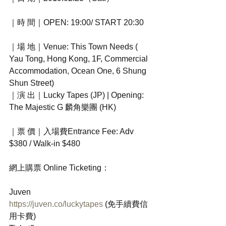
｜時 間｜OPEN: 19:00/ START 20:30
｜場 地｜Venue: This Town Needs ( 
Yau Tong, Hong Kong, 1F, Commercial 
Accommodation, Ocean One, 6 Shung 
Shun Street)
｜演 出｜Lucky Tapes (JP) | Opening: 
The Majestic G 麟角樂團 (HK)
｜票 價｜入場費Entrance Fee: Adv 
$380 / Walk-in $480
網上購票 Online Ticketing：
Juven
https://juven.co/luckytapes
 (免手續費信
用卡費)