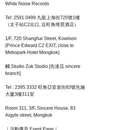
White Noise Records
Tel: 2591 0499 九龍上海街720號1樓
（太子站C2出口, 近旺角维景酒店）
1/F, 720 Shanghai Street, Kowloon 
(Prince Edward C2 EXIT, close to 
Metropark Hotel Mongkok)
觸 Studio Zuk Studio [先達店 sincere 
branch]
Tel : 2395 3332 旺角亞皆老街83號先施
大廈3樓311室
Room 311, 3/F, Sincere House, 83 
Argyle street, Mongkok
｜活動專頁 Event Page｜