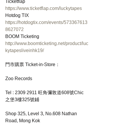
Ticketflap
https://www.ticketflap.com/luckytapes
Hotdog TIX
https://hotdogtix.com/events/573367613
8627072
BOOM Ticketing
http://www.boomticketing.net/product/luc
kytapesliveinhk19/
門市購票 Ticket-in-Store：
Zoo Records
Tel : 2309 2911 旺角彌敦道608號Chic 
之堡3樓325號鋪
Shop 325, Level 3, No.608 Nathan 
Road, Mong Kok