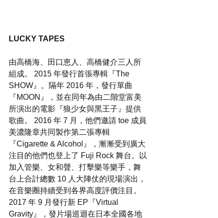
LUCKY TAPES
由高橋海、田口恵人、高橋健介三人所
組成。 2015 年發行首張專輯『The 
SHOW』。隔年 2016 年，發行單曲
『MOON』，並在同年為由二階堂富美
所演出的電影『狼少女與黑王子』提供
歌曲。 2016 年 7 月，他們邀請 toe 成員
美濃隆章共同製作第二張專輯
『Cigarette & Alcohol』，漸漸受到廣大
注目的他們也登上了 Fuji Rock 舞台。以
加入管樂、女和聲、打擊樂等樂手，舞
台上合計總數 10 人大陣仗的現場演出，
在音樂圈持續受到各界高度評價注目。 
2017 年 9 月發行新 EP『Virtual 
Gravity』，發片場巡迴在日本全國各地