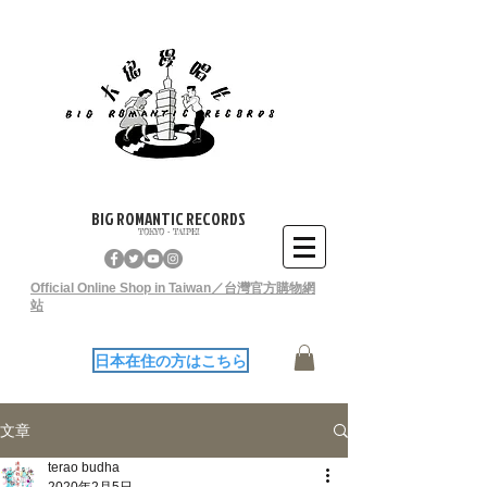
BIG ROMANTIC RECORDS
TOKYO - TAIPEI
Official Online Shop in Taiwan／台灣官方購物網
站
日本在住の方はこちら
文章
terao budha