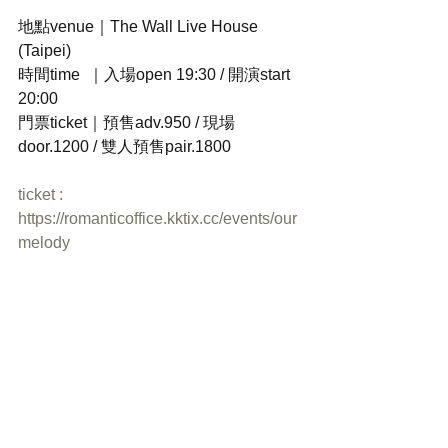
地點venue｜The Wall Live House 
(Taipei) 
時間time  ｜入場open 19:30 / 開演start 
20:00 
門票ticket｜預售adv.950 / 現場
door.1200 / 雙人預售pair.1800 
ticket : 
https://romanticoffice.kktix.cc/events/our
melody