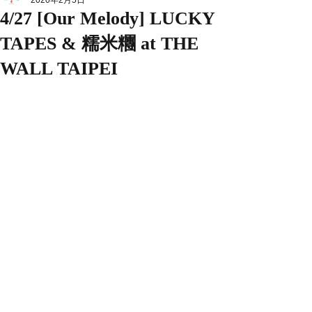
2020年2月5日
4/27 [Our Melody] LUCKY
TAPES & 糯米糰 at THE
WALL TAIPEI