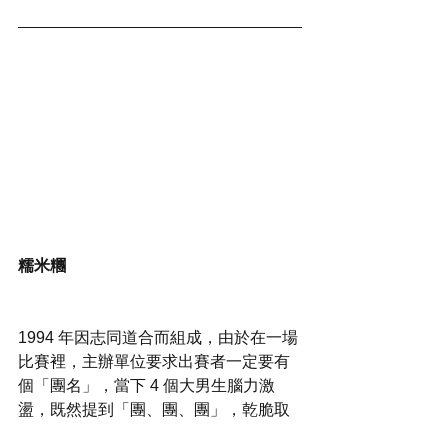
糯米糰
1994 年因志同道合而組成，由於在一場
比賽裡，主辦單位要求出賽者一定要有
個「團名」，當下 4 個大男生腦力激
盪，既然提到「團、團、團」，乾脆取
名為「糯米糰」。原始成員有吉他手兼