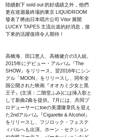
陸續創下 sold out 的好成績之外，他們
更在巡迴最終場的東京 LIQUIDROOM 
發表了將由日本唱片公司 Vitor 展開 
LUCKY TAPES 主流出道的好消息，接
下來的活躍值得令人期待！
高橋海、田口恵人、高橋健介の3人組。
2015年にデビュー・アルバム『The 
SHOW』をリリース。翌2016年にシン
グル「MOON」をリリースし、同年全
国公開された映画『オオカミ少女と黒
王子』(主演：二階堂ふみ)には挿入歌と
して新曲2曲を提供。7月には、共同プ
ロデューサーにtoeの美濃隆章氏を迎え
た2ndアルバム『Cigarette & Alcohol』
をリリースし、フジロック・フェステ
ィバルへも出演。ホーン・セクション
や女性コーラス、パーカッションなど