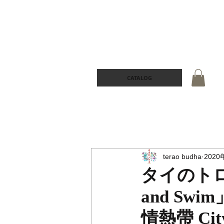
CATALOG
terao budha
2020
タイのト
and Swi
情熱帶 Cit