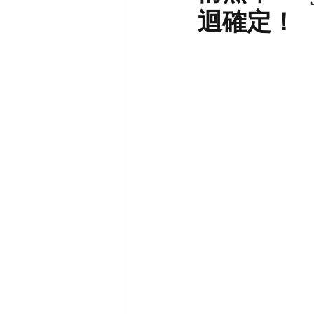
迴確定！
​ 