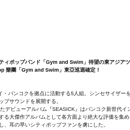
ィポップバンド「Gym and Swim」待望の東アジア
op 樂團「Gym and Swim」東亞巡迴確定！
imはタイ・バンコクを拠点に活動する5人組。シンセサイザ
ップサウンドを展開する。
したデビューアルバム『SEASICK』はバンコク新世代
する大傑作アルバムとして各方面より絶大な評価を集め
し、耳の早いシティポップファンを虜にした。