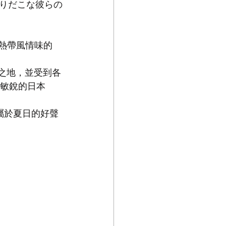
りだこな彼らの
滿熱帶風情味的 
席之地，並受到各
敏銳的日本 
過屬於夏日的好聲