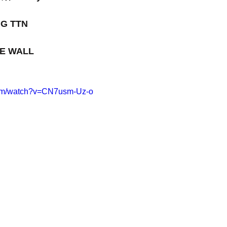
NG TTN
THE WALL
com/watch?v=CN7usm-Uz-o