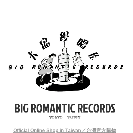
BIG ROMANTIC RECORDS
TOKYO - TAIPEI
Official Online Shop in Taiwan／台灣官方購物