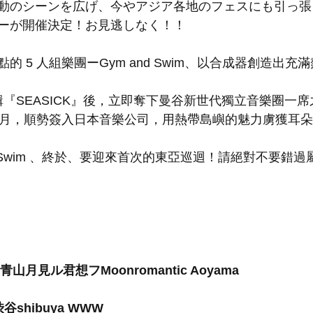
動のシーンを広げ、今やアジア各地のフェスにも引っ張
ーが開催決定！お見逃しなく！！
 5 人組樂團ーGym and Swim、以合成器創造出充
專輯『SEASICK』後，立即奪下曼谷新世代獨立音樂圈一
2 月，順勢簽入日本音樂公司，用熱帶島嶼的魅力虜獲耳朵
and Swim 、終於、要迎來首次的東亞巡迴！請絕對不要錯
YO  青山月見ル君想フMoonromantic Aoyama
O 渋谷shibuya WWW