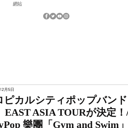
網站
年2月5日
ロピカルシティポップバンド
m」EAST ASIA TOURが決定
yPop 樂團「Gym and Swi