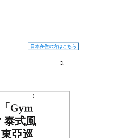
日本在住の方はこちら
「Gym
！/ 泰式風
m」東亞巡