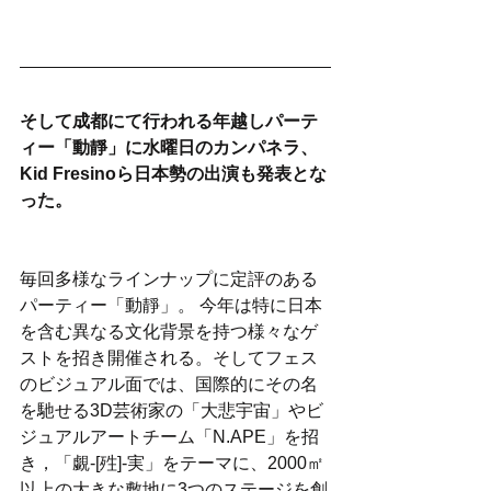
そして成都にて行われる年越しパーテ
ィー「動靜」に水曜日のカンパネラ、
Kid Fresinoら日本勢の出演も発表とな
った。
毎回多様なラインナップに定評のある
パーティー「動靜」。 今年は特に日本
を含む異なる文化背景を持つ様々なゲ
ストを招き開催される。そしてフェス
のビジュアル面では、国際的にその名
を馳せる3D芸術家の「大悲宇宙」やビ
ジュアルアートチーム「N.APE」を招
き，「覷-[殅]-実」をテーマに、2000㎡
以上の大きな敷地に3つのステージを創