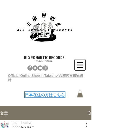
BIG ROMANTIC RECORDS
TOKYO - TAIPEI
Official Online Shop in Taiwan／台灣官方購物網
站
日本在住の方はこちら
文章
terao budha