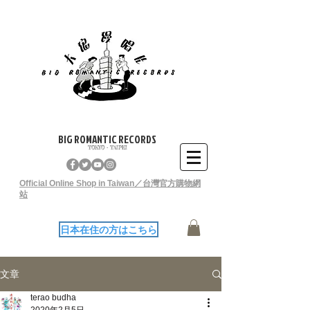
BIG ROMANTIC RECORDS
TOKYO - TAIPEI
Official Online Shop in Taiwan／台灣官方購物網
站
日本在住の方はこちら
文章
terao budha