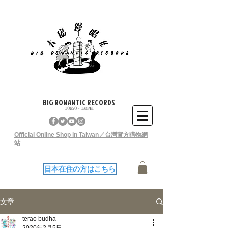
BIG ROMANTIC RECORDS
TOKYO - TAIPEI
Official Online Shop in Taiwan／台灣官方購物網
站
日本在住の方はこちら
文章
terao budha