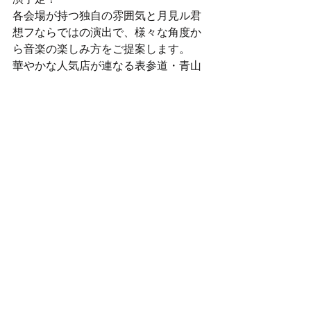
各会場が持つ独自の雰囲気と月見ル君
想フならではの演出で、様々な角度か
ら音楽の楽しみ方をご提案します。
華やかな人気店が連なる表参道・青山
界隈は、1本路地裏に入れば昔から地域
密着で営んできた老舗や隠れた名店が
沢山あります。
音楽やアートに加え、この青山という
街の魅力に出会ってもらいたい。
青山という街の魅力を再発見できるよ
うな音楽フェスを目指します。
【第一弾出演アーティスト】
Chara + Kan Sano
SUN RAI (Rai Thistlethwayte) (AUS)
Power Milk (HK)
Kan Sano