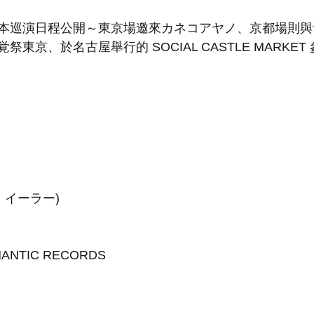
本巡演日程公開～東京場邀來カネコアヤノ、京都場則與
東京、於名古屋舉行的 SOCIAL CASTLE MARKET
ン・イーラー)
NTIC RECORDS