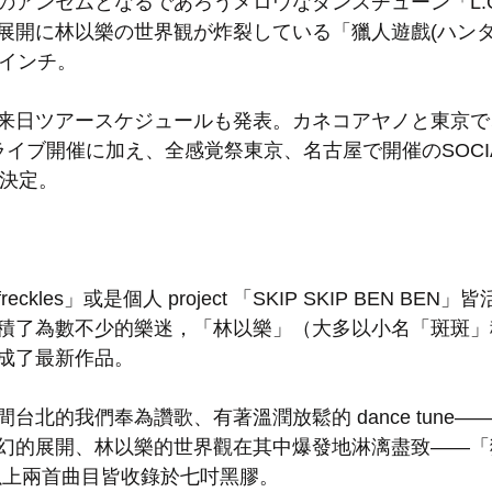
のアンセムとなるであろうメロウなダンスチューン「L.O
展開に林以樂の世界観が炸裂している「獵人遊戲(ハンタ
7インチ。
来日ツアースケジュールも発表。カネコアヤノと東京で
イブ開催に加え、全感覚祭東京、名古屋で開催のSOCIAL 
が決定。
kles」或是個人 project 「SKIP SKIP BEN BE
積了為數不少的樂迷，「林以樂」（大多以小名「斑斑」
成了最新作品。 
北的我們奉為讚歌、有著溫潤放鬆的 dance tune——「
幻的展開、林以樂的世界觀在其中爆發地淋漓盡致——「
以上兩首曲目皆收錄於七吋黑膠。 