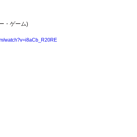
ー・ゲーム)
com/watch?v=i8aCb_R20RE