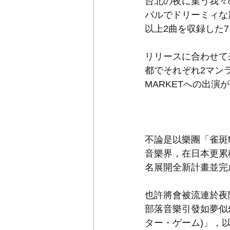
台北の夜に集う我々
バルでドリーミィな
以上2曲を収録した
リリースに合わせて
都でそれぞれ2マンラ
MARKETへの出演
不論是以樂團「雀斑frec
音樂界，在日本更累
名展開全新計畫並完
也許將會被流連於夜間台
部落音樂引發如夢似
ター・ゲーム)」，