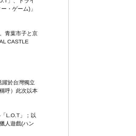
.T」、トライ
ー・ゲーム)」
、青葉市子と京
CASTLE 
N」皆活躍於台灣獨立
稱呼）此次以本
L.O.T」；以
獵人遊戲(ハン