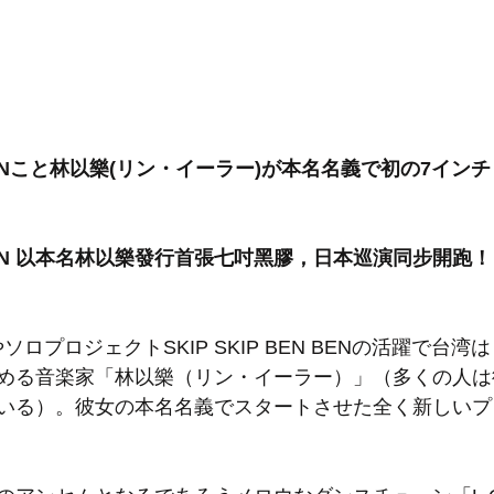
EN BENこと林以樂(リン・イーラー)が本名名義で初の7イ
EN BEN 以本名林以樂發行首張七吋黑膠，日本巡演同步開跑！
esやソロプロジェクトSKIP SKIP BEN BENの活躍で台
める音楽家「林以樂（リン・イーラー）」（多くの人は彼女
いる）。彼女の本名名義でスタートさせた全く新しいプ