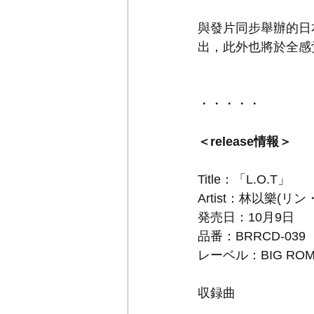
與發片同步舉辦的日
出，此外也將於全感覚祭
・・・・・
＜release情報＞
Title：「L.O.T」
Artist：林以樂(リ
発売日：10月9日
品番：BRRCD-039
レーベル：BIG ROMA
収録曲