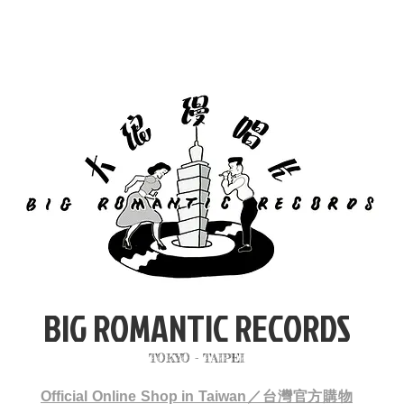
BIG ROMANTIC RECORDS
TOKYO - TAIPEI
Official Online Shop in Taiwan／台灣官方購物