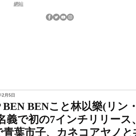
網站
年2月5日
KIP BEN BENこと林以樂(リ
名名義で初の7インチリリース
で青葉市子、カネコアヤノと