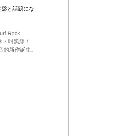
決定盤と話題にな
 Rock 
7 吋黑膠！  
新混音的新作誕生。