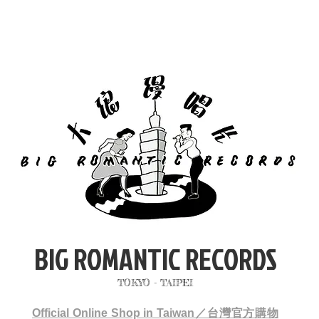
BIG ROMANTIC RECORDS
TOKYO - TAIPEI
Official Online Shop in Taiwan／台灣官方購物