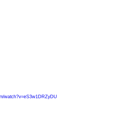
.com/watch?v=eS3w1DRZyDU