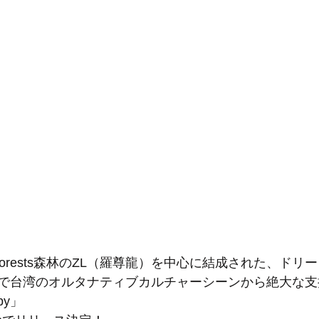
/Forests森林のZL（羅尊龍）を中心に結成された、ド
で台湾のオルタナティブカルチャーシーンから絶大な支
by」