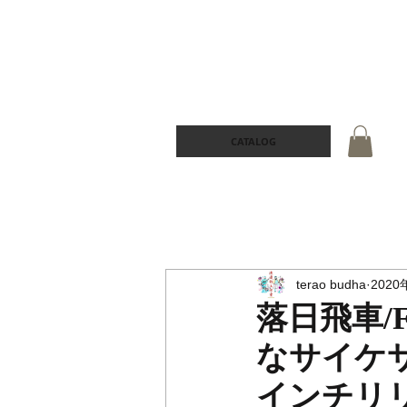
CATALOG
terao budha
2020
落日飛車/
なサイケサ
インチリ