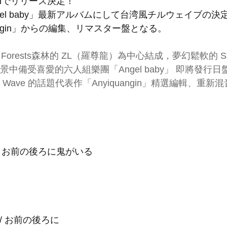
chでリリース決定！
Angel baby」最新アルバムにして台湾風チルウェイブの
angin」からの編集、リマスター盤となる。
 Forests森林的 ZL（羅尊龍）為中心結成，夢幻鬆軟的 Surf
場景中備受喜愛的六人組樂團「Angel baby」 即將發行日盤 
ll Wave 的話題代表作「Anyiquangin」精選編輯、重
 / お前の後ろに鬼がいる  
hou / お前の後ろに