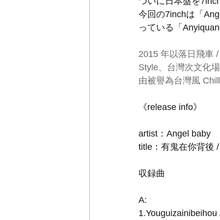
ついに日本盤を7in
今回の7inchは「
っている「Anyiqu
2015 年以落日飛車 /
Style、台灣次文化
由被譽為台灣風 Chi
《release info》
artist：Angel baby 
title：有鬼在你背後
収録曲
A:
1.Youguizainibei