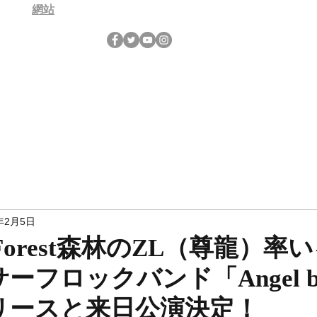
網站
年2月5日
Forest森林のZL（尊龍）率
ーフロックバンド「Angel b
リースと来日公演決定！