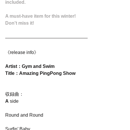
included.
A must-have item for this winter! 
Don't miss it!
《release info》
Artist：Gym and Swim
Title：Amazing PingPong Show
収録曲：
A
 side
Round and Round
Surfin’ Baby