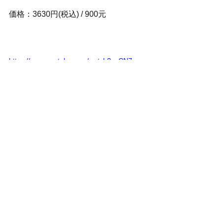
価格：3630円(税込) / 900元
https://www.youtube.com/watch?v=CN7usm-
Uz-o
Gym and Swim - Surfin' Baby
https://www.youtube.com/watch?v=-
U0fVGQJwyo