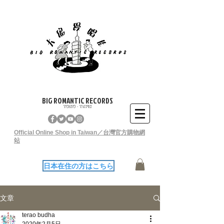
BIG ROMANTIC RECORDS
TOKYO - TAIPEI
Official Online Shop in Taiwan／台灣官方購物網
站
日本在住の方はこちら
文章
terao budha