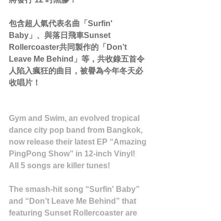
包含超人氣代表名曲「Surfin' 
Baby」、與落日飛車Sunset 
Rollercoaster共同製作的「Don’t 
Leave Me Behind」等，共收錄五首令
人陷入瘋狂的曲目，被譽為今年冬天必
收唱片！﻿
Gym and Swim, an evolved tropical 
dance city pop band from Bangkok, 
now release their latest EP “Amazing 
PingPong Show” in 12-inch Vinyl!
All 5 songs are killer tunes!
The smash-hit song “Surfin' Baby” 
and “Don’t Leave Me Behind” that 
featuring Sunset Rollercoaster are 