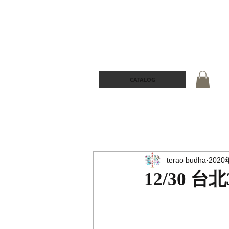
CATALOG
terao budha
2020
12/30 台北