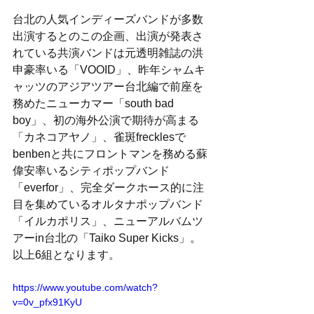
台北の人気インディーズバンドが多数
出演するとのこの企画、出演が発表さ
れている共演バンドは元透明雑誌の洪
申豪率いる「VOOID」、昨年シャムキ
ャッツのアジアツアー台北編で前座を
務めたニューカマー「south bad 
boy」、初の海外公演で期待が高まる
「カネコアヤノ」、雀斑frecklesで
benbenと共にフロントマンを務める蘇
偉安率いるシティポップバンド
「everfor」、完全ダークホース的に注
目を集めているオルタナポップバンド
「イルカポリス」、ニューアルバムツ
アーin台北の「Taiko Super Kicks」。
以上6組となります。
https://www.youtube.com/watch?
v=0v_pfx91KyU