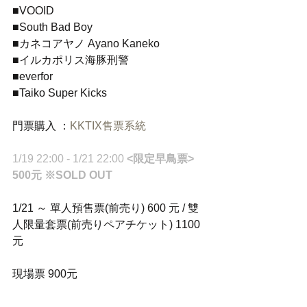
■VOOID
■South Bad Boy
■カネコアヤノ Ayano Kaneko
■イルカポリス海豚刑警
■everfor
■Taiko Super Kicks
門票購入 ：
KKTIX售票系統
1/19 22:00 - 1/21 22:00 
<限定早鳥票> 
500元 ※SOLD OUT
1/21 ～ 單人預售票(前売り) 600 元 / 雙
人限量套票(前売りペアチケット) 1100
元
現場票 900元