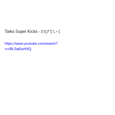
Taiko Super Kicks - のびていく
https://www.youtube.com/watch?
v=rBLSqKioHXQ
カネコアヤノ『やさしい生活』
https://www.youtube.com/watch?
v=ljy_GnnWw4k