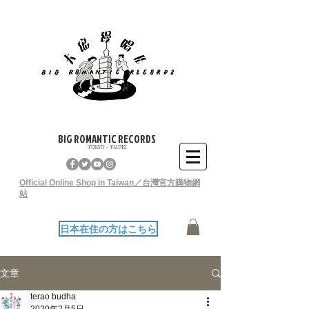
BIG ROMANTIC RECORDS
TOKYO - TAIPEI
Official Online Shop in Taiwan／台灣官方購物網
站
日本在住の方はこちら
文章
terao budha