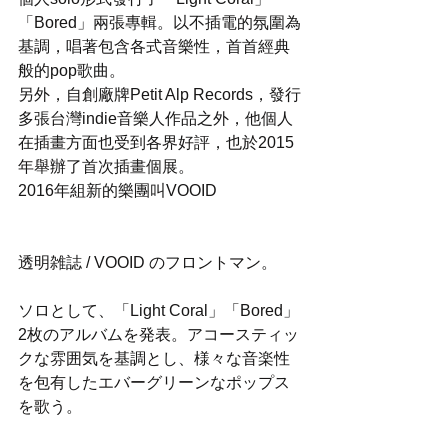
「Bored」兩張專輯。以不插電的氛圍為
基調，唱著包含各式音樂性，首首經典
般的pop歌曲。
另外，自創廠牌Petit Alp Records，發行
多張台灣indie音樂人作品之外，他個人
在插畫方面也受到各界好評，也於2015
年舉辦了首次插畫個展。
2016年組新的樂團叫VOOID
透明雑誌 / VOOID のフロントマン。
ソロとして、「Light Coral」「Bored」
2枚のアルバムを発表。アコースティッ
クな雰囲気を基調とし、様々な音楽性
を包有したエバーグリーンなポップス
を歌う。