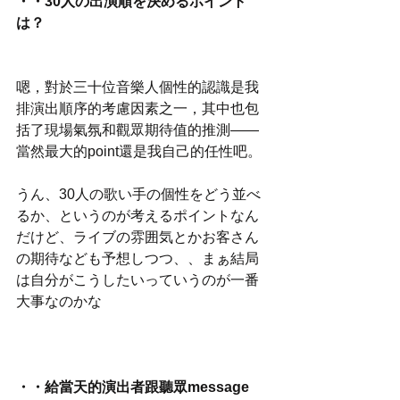
・・30人の出演順を決めるポイント
は？
嗯，對於三十位音樂人個性的認識是我
排演出順序的考慮因素之一，其中也包
括了現場氣氛和觀眾期待值的推測——
當然最大的point還是我自己的任性吧。
うん、30人の歌い手の個性をどう並べ
るか、というのが考えるポイントなん
だけど、ライブの雰囲気とかお客さん
の期待なども予想しつつ、、まぁ結局
は自分がこうしたいっていうのが一番
大事なのかな
・・給當天的演出者跟聽眾message