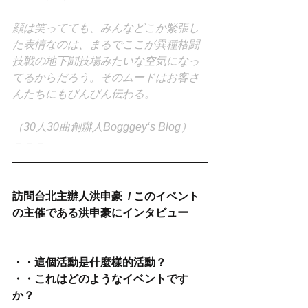
顔は笑ってても、みんなどこか緊張し
た表情なのは、まるでここが異種格闘
技戦の地下闘技場みたいな空気になっ
てるからだろう。そのムードはお客さ
んたちにもびんびん伝わる。
（30人30曲創辦人Bogggey‘s Blog）
－－－
訪問台北主辦人洪申豪  / このイベント
の主催である洪申豪にインタビュー
・・這個活動是什麼樣的活動？
・・これはどのようなイベントです
か？