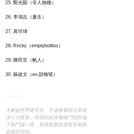
25. 鄭光顯（非人物種）
26. 李鴻志（夏生）
27. 黃玠瑋
28. Rocky（emptybottles）
29. 陳民官（帆人）
30. 蘇啟文（ex.甜梅號）
－－－
大家雖然帶著笑容，不過都看得出來表
演十分緊張，現場宛如異種格鬥技的地
下格鬥場一樣。那種氛圍就連觀眾都相
當感受得到。