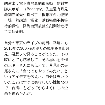
的演出，當下真的真的很感動，便對主
辦人ボギー（Bogggey）先生還有月見
老闆寺尾先生提出了「很想在台北也辦
一場」的想法。當然，以我衝動不想等
待的個性，回到台灣後就立刻開始進行
了這個企劃。
自分の東京のライブの前日に幸運にも
2016年の30人弾き語りの現場を青山月
見ル君想フで見ることができた。その
時にとても感動して、その思いを主催
のボギーさんにも伝えて、月見ルの寺
尾さんに「台北でもやってみたい」と
いうアイデアを伝えた。自分は思いつ
いたことはすぐに実行したい性格なの
で、台湾にもどってからすぐにこの企
画を進めたんだ。