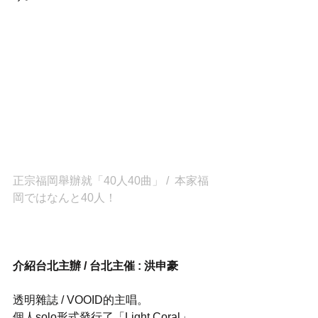
正宗福岡舉辦就「40人40曲」 /  本家福
岡ではなんと40人！
介紹台北主辦 / 台北主催 : 洪申豪
透明雜誌 / VOOID的主唱。
個人solo形式發行了「Light Coral」