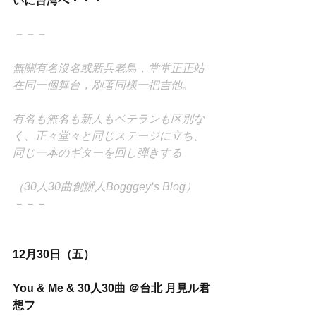
いに台湾へ・・・
－－－
無關有名沒名或新兵老鳥，堂堂正正站
在同一個舞台，刷著同樣一把吉他。
有名も無名も新人もベテランも区別な
く、正々堂々と同じステージに立ち、
同じ一本のギターを回し弾きする
（30人30曲創辦人Bogggey‘s Blog）
－－－
12月30日（五）
You & Me & 30人30曲 ＠台北 月見ル君
想フ