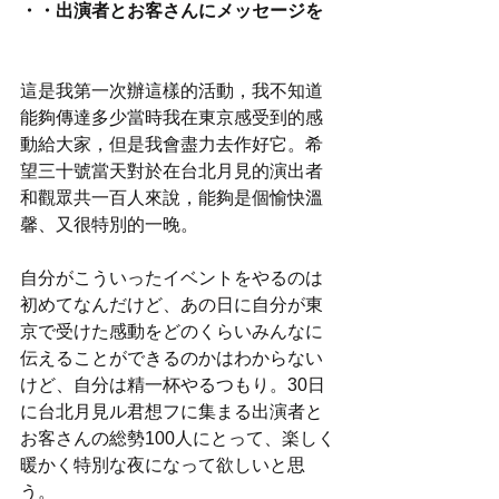
・・出演者とお客さんにメッセージを
這是我第一次辦這樣的活動，我不知道
能夠傳達多少當時我在東京感受到的感
動給大家，但是我會盡力去作好它。希
望三十號當天對於在台北月見的演出者
和觀眾共一百人來說，能夠是個愉快溫
馨、又很特別的一晚。
自分がこういったイベントをやるのは
初めてなんだけど、あの日に自分が東
京で受けた感動をどのくらいみんなに
伝えることができるのかはわからない
けど、自分は精一杯やるつもり。30日
に台北月見ル君想フに集まる出演者と
お客さんの総勢100人にとって、楽しく
暖かく特別な夜になって欲しいと思
う。