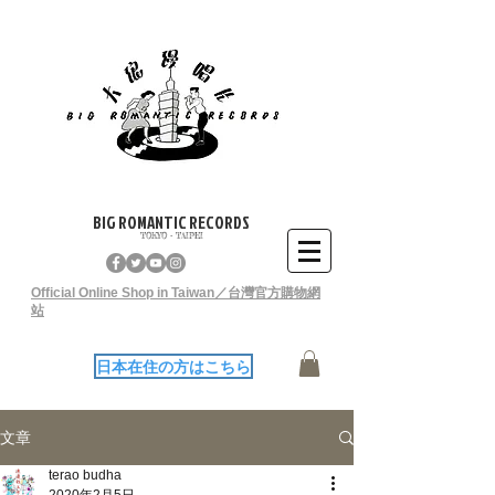
BIG ROMANTIC RECORDS
TOKYO - TAIPEI
Official Online Shop in Taiwan／台灣官方購物網
站
日本在住の方はこちら
文章
terao budha