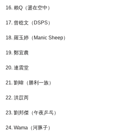
16. 賴Q（盪在空中）
17. 曾稔文（DSPS）
18. 羅玉婷（Manic Sheep）
19. 鄭宜農
20. 連震堂
21. 劉暐（勝利一族）
22. 洪苡芮
23. 劉邦傑（午夜乒乓）
24. Wama（河豚子）