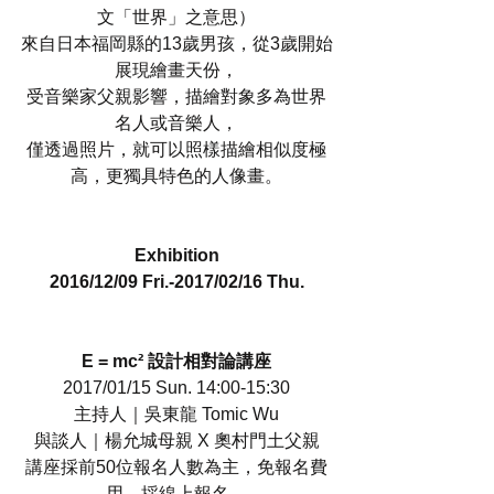
文「世界」之意思）
來自日本福岡縣的13歲男孩，從3歲開始
展現繪畫天份，
受音樂家父親影響，描繪對象多為世界
名人或音樂人，
僅透過照片，就可以照樣描繪相似度極
高，更獨具特色的人像畫。
Exhibition
2016/12/09 Fri.-2017/02/16 Thu.
E = mc² 設計相對論講座
2017/01/15 Sun. 14:00-15:30
主持人｜吳東龍 Tomic Wu
與談人｜楊允城母親 X 奧村門土父親
講座採前50位報名人數為主，免報名費
用，採線上報名。