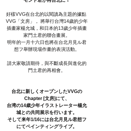
モンド君が再台北に！
好樣VVG在台北的以閱讀為主題的據點 
VVG「文房」， 將舉行台灣14歲的少年
插畫家楊允城，和日本的13歲少年插畫
家門土君的聯合畫展。
明年的一月十六日也將在台北月見ル君
想フ舉辦現場作畫的表演活動。
請大家敬請期待，與不斷成長與進化的
門土君的再相會。
台北に新しくオープンしたVVGの
Chapter [文房]にて、
台湾の14歳少年イラストレーター楊允
城との共同展示を行います。
そして来年1/16には台北月見ル君想フ
にてペインティングライブ。