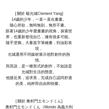
[ 關於 楊允城Clement Yang]
14歲的少年，一直一直在畫畫。
隨心所欲，無時無刻，無所不畫。
跟著14歲的少年愛畫畫的視角，探索世
界，也重新發現自己，擁有很多可能。
隨手塗鴉，大量簽字筆繪畫，到油彩表
現，
允城運用不同媒材展示他對創作的熱
情。
與其說，是一種形式的創作，不如說是
允城對生活的態度。
他接近美，追求美，完成自己認同舒適
的美，純粹而自由和快樂。
[ 關於 奧村門土モンドくん]
奧村門土モンドくん（Mondo 為義大利