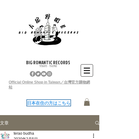
BIG ROMANTIC RECORDS
TOKYO - TAIPEI
Official Online Shop in Taiwan／台灣官方購物網
站
日本在住の方はこちら
文章
terao budha