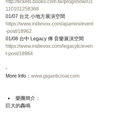
http://tickets.books.com.tw/progshow/03
110101258368
01/07 台北 小地方展演空間
https://www.indievox.com/apamini/event
-post/18962
01/08 台中 Legacy 傳 音樂展演空間
https://www.indievox.com/legacytc/even
t-post/18964
-
More Info：
www.giganticroar.com
樂團簡介： 
巨大的轟鳴