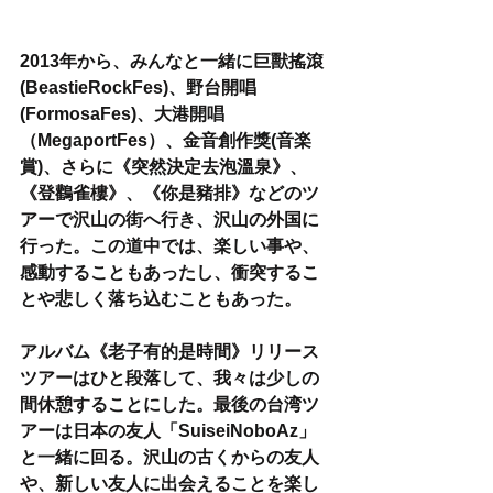
2013年から、みんなと一緒に巨獸搖滾
(BeastieRockFes)、野台開唱
(FormosaFes)、大港開唱
（MegaportFes）、金音創作獎(音楽
賞)、さらに《突然決定去泡溫泉》、
《登鸛雀樓》、《你是豬排》などのツ
アーで沢山の街へ行き、沢山の外国に
行った。この道中では、楽しい事や、
感動することもあったし、衝突するこ
とや悲しく落ち込むこともあった。
アルバム《老子有的是時間》リリース
ツアーはひと段落して、我々は少しの
間休憩することにした。最後の台湾ツ
アーは日本の友人「SuiseiNoboAz」
と一緒に回る。沢山の古くからの友人
や、新しい友人に出会えることを楽し