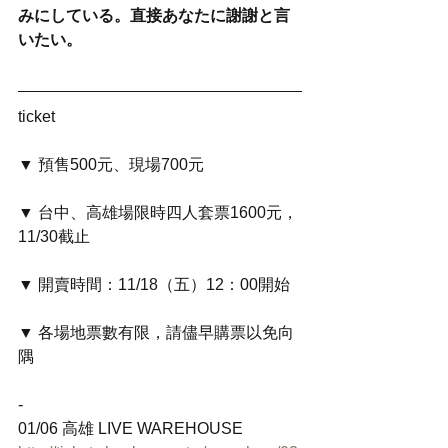
みにしている。直接あなたに謝謝と言
いたい。
ticket
▼ 預售500元、現場700元
▼ 台中、高雄場限時四人套票1600元，
11/30截止
▼ 開賣時間：11/18（五）12：00開始
▼ 各場地票數有限，請儘早購票以免向
隅
-
01/06 高雄 LIVE WAREHOUSE