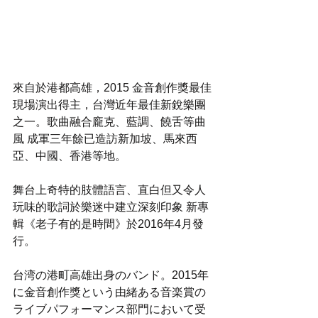
來自於港都高雄，2015 金音創作獎最佳
現場演出得主，台灣近年最佳新銳樂團
之一。歌曲融合龐克、藍調、饒舌等曲
風 成軍三年餘已造訪新加坡、馬來西
亞、中國、香港等地。
舞台上奇特的肢體語言、直白但又令人
玩味的歌詞於樂迷中建立深刻印象 新專
輯《老子有的是時間》於2016年4月發
行。
台湾の港町高雄出身のバンド。2015年
に金音創作獎という由緒ある音楽賞の
ライブパフォーマンス部門において受