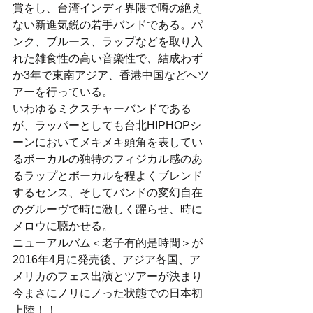
賞をし、台湾インディ界隈で噂の絶え
ない新進気鋭の若手バンドである。パ
ンク、ブルース、ラップなどを取り入
れた雑食性の高い音楽性で、結成わず
か3年で東南アジア、香港中国などへツ
アーを行っている。
いわゆるミクスチャーバンドである
が、ラッパーとしても台北HIPHOPシ
ーンにおいてメキメキ頭角を表してい
るボーカルの独特のフィジカル感のあ
るラップとボーカルを程よくブレンド
するセンス、そしてバンドの変幻自在
のグルーヴで時に激しく躍らせ、時に
メロウに聴かせる。
ニューアルバム＜老子有的是時間＞が
2016年4月に発売後、アジア各国、ア
メリカのフェス出演とツアーが決まり
今まさにノリにノった状態での日本初
上陸！！