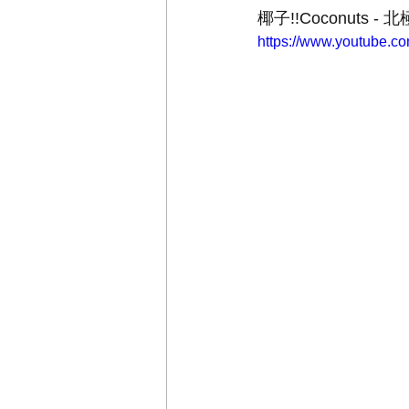
椰子!!Coconuts 
https://www.youtube.