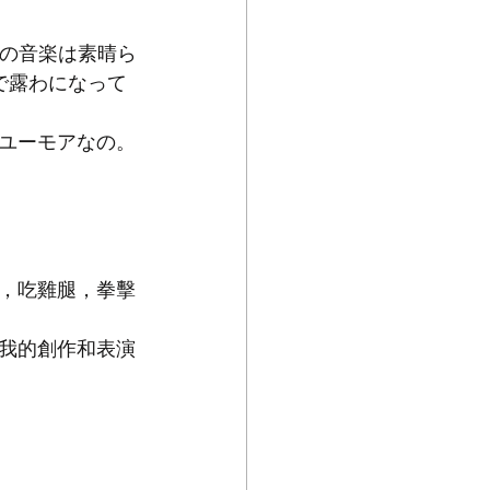
sの音楽は素晴ら
で露わになって
ユーモアなの。
。
，吃雞腿，拳擊
我的創作和表演