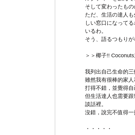
そして変わったもの
ただ、生活の達人も外
しい窓口になってる
いるわ。
そう、語るつもりが
＞＞椰子!! Coconu
我列出自己生命的三個
雖然我有很棒的家人
打得不錯，並覺得自
但生活達人也需要跟
談話裡。
沒錯，說完不值得一
・・・・・