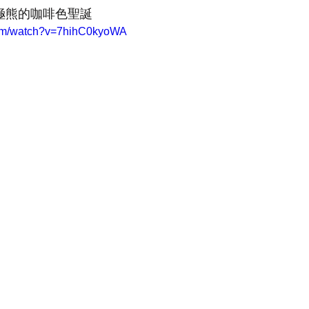
- 北極熊的咖啡色聖誕
com/watch?v=7hihC0kyoWA