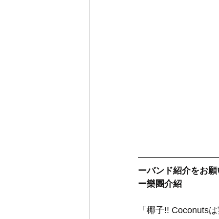
ーバンド紹介をお願
ー樂團介紹
「椰子!! Cocon