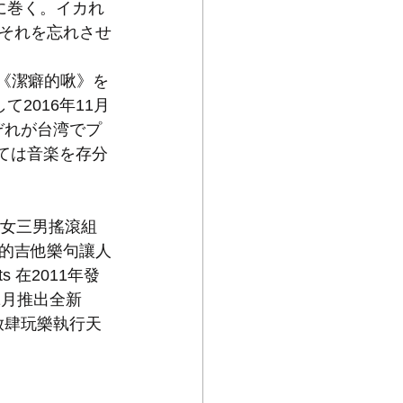
に巻く。イカれ
それを忘れさせ
 EP《潔癖的啾》を
して2016年11月
れぞれが台湾でプ
いては音楽を存分
，一女三男搖滾組
的吉他樂句讓人
 在2011年發
11月推出全新 
情放肆玩樂執行天