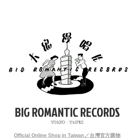
BIG ROMANTIC RECORDS
TOKYO - TAIPEI
Official Online Shop in Taiwan／台灣官方購物