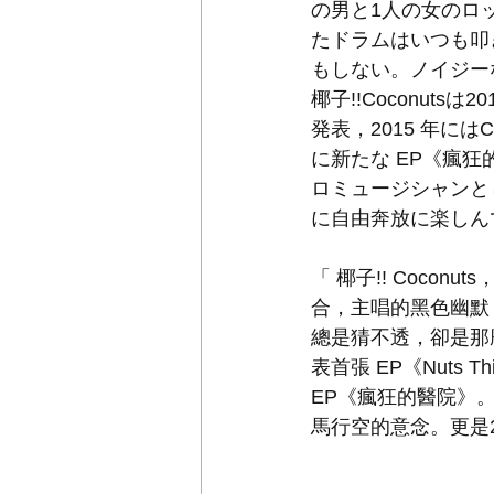
の男と1人の女のロ
たドラムはいつも叩
もしない。ノイジー
椰子!!Coconutsは
発表，2015 年にはC
に新たな EP《瘋狂
ロミュージシャンとし
に自由奔放に楽しん
「 椰子!! Coco
合，主唱的黑色幽默
總是猜不透，卻是那麼
表首張 EP《Nuts 
EP《瘋狂的醫院》。
馬行空的意念。更是2015