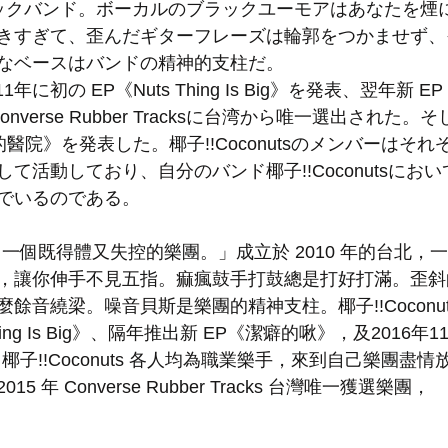
ックバンド。ボーカルのブラックユーモアはあなたを煙
きすぎて、歪んだギターフレーズは輪郭をつかませず、
なベースはバンドの精神的支柱だ。
2011年に初の EP《Nuts Thing Is Big》を発表、翌年新
onverse Rubber Tracksに台湾から唯一選出された。そ
的醫院》を発表した。椰子!!Coconutsのメンバーはそ
て活動しており、自分のバンド椰子!!Coconutsにお
でいるのである。
nuts，一個既得體又失控的樂團。」成立於 2010 年的台北
，讓你伸手不見五指。痲瘋鼓手打鼓總是打好打滿。歪斜
餘音繞梁。噪音貝斯是樂團的精神支柱。椰子!!Coconuts
Thing Is Big》、隔年推出新 EP《潔癖的啾》，及2016年
椰子!!Coconuts 各人均為職業樂手，來到自己樂團盡
 年 Converse Rubber Tracks 台灣唯一獲選樂團，