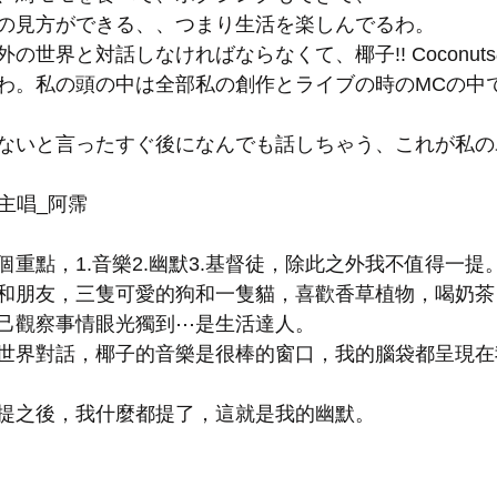
の見方ができる、、つまり生活を楽しんでるわ。
の世界と対話しなければならなくて、椰子!! Coconut
わ。私の頭の中は全部私の創作とライブの時のMCの中
ないと言ったすぐ後になんでも話しちゃう、これが私の
ts主唱_阿霈
重點，1.音樂2.幽默3.基督徒，除此之外我不值得一提
和朋友，三隻可愛的狗和一隻貓，喜歡香草植物，喝奶茶
己觀察事情眼光獨到⋯是生活達人。
世界對話，椰子的音樂是很棒的窗口，我的腦袋都呈現在
提之後，我什麼都提了，這就是我的幽默。