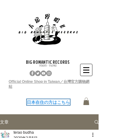
BIG ROMANTIC RECORDS
TOKYO - TAIPEI
Official Online Shop in Taiwan／台灣官方購物網
站
日本在住の方はこちら
文章
terao budha