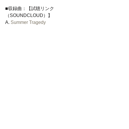
■収録曲：【試聴リンク
（SOUNDCLOUD）】
A. 
Summer Tragedy 
B. 
Summer Tragedy (haruka nakamura 
remix) 