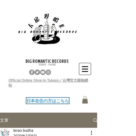
BIG ROMANTIC RECORDS
TOKYO - TAIPEI
Official Online Shop in Taiwan／台灣官方購物網
站
日本在住の方はこちら
文章
terao budha