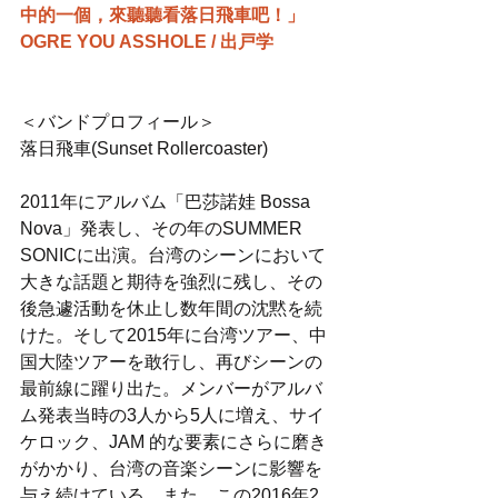
中的一個，來聽聽看落日飛車吧！」
OGRE YOU ASSHOLE / 出戸学
＜バンドプロフィール＞
落日飛車(Sunset Rollercoaster)
2011年にアルバム「巴莎諾娃 Bossa 
Nova」発表し、その年のSUMMER
SONICに出演。台湾のシーンにおいて
大きな話題と期待を強烈に残し、その
後急遽活動を休止し数年間の沈黙を続
けた。そして2015年に台湾ツアー、中
国大陸ツアーを敢行し、再びシーンの
最前線に躍り出た。メンバーがアルバ
ム発表当時の3人から5人に増え、サイ
ケロック、JAM 的な要素にさらに磨き
がかかり、台湾の音楽シーンに影響を
与え続けている。また、この2016年2