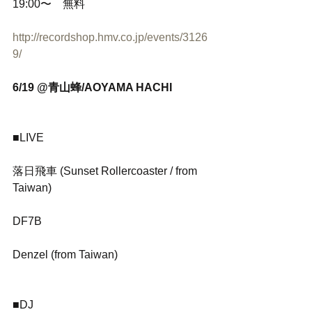
19:00〜　無料
http://recordshop.hmv.co.jp/events/3126
9/
6/19 @青山蜂/AOYAMA HACHI
■LIVE
落日飛車 (Sunset Rollercoaster / from 
Taiwan)
DF7B
Denzel (from Taiwan)
■DJ