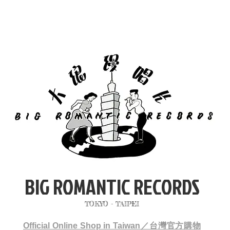
BIG ROMANTIC RECORDS
TOKYO - TAIPEI
Official Online Shop in Taiwan／台灣官方購物