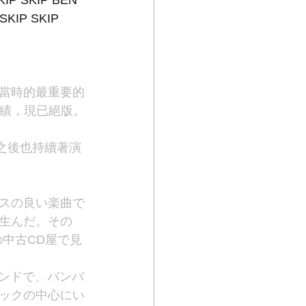
KIP BEN 
 SKIP 
當時的最重要的
成績，現已絕版。
團之後也持續著演
スの良い楽曲で
生んだ。その
の中古CD屋で見
たバンドで、バンバ
ックの中心にい