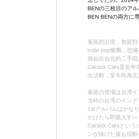
念してたの。2014年
BENの三枚目のアル
BEN BENの両方
雀斑的出現，無疑對
indie pop樂
假如在台北的二手唱
Carsick Ca
出活動，至今尚為北
雀斑の登場は台湾イ
当時の台湾のインデ
1stアルバムはか
かけたら即購入すべ
Carsick Car
ンが抜けた後も活動