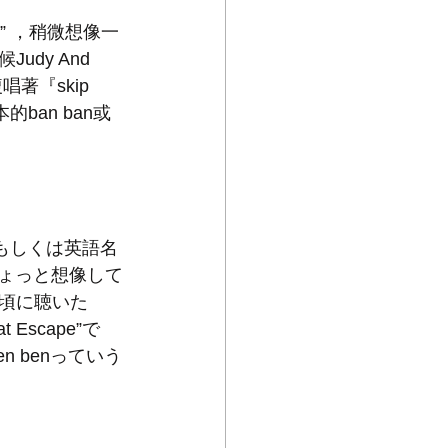
n” ，稍微想像一
y And 
複唱著『skip 
的ban ban或
もしくは英語名
ちょっと想像して
頃に聴いた
 Escape”で
en benっていう