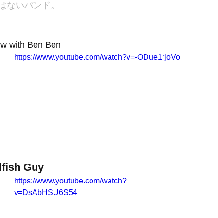
はないバンド。
iew with Ben Ben
https://www.youtube.com/watch?v=-ODue1rjoVo
lfish Guy
https://www.youtube.com/watch?
v=DsAbHSU6S54