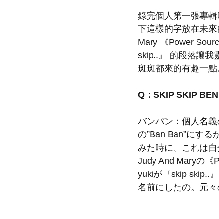
錄完個人第一張專輯時煩
下這樣的字放在未來的
Mary 《Power Sou
skip..』 的段落讓我
斑斑都來的有趣一點
Q：SKIP SKIP 
バンバン：個人名義
の”Ban Ban”
みた時に、これは自
Judy And Maryの
yukiが『skip sk
名前にしたの。元々の