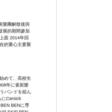
雀斑樂團解散後與
北京發展的期間參加
 上面 2014年回
 現在的重心主要聚
始めて、高校生
08年に雀斑樂
というバンドを組ん
rsick 
BEN BENに専