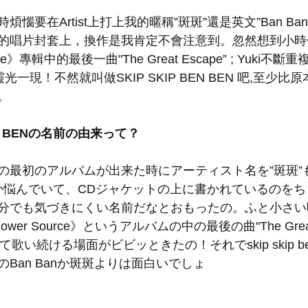
惱要在Artist上打上我的暱稱”斑斑”還是英文”Ban Ba
唱片封套上，換作是我肯定不會注意到。忽然想到小時候Jud
rce》專輯中的最後一曲"The Great Escape” ; Yuki不斷重
靈光一現！不然就叫做SKIP SKIP BEN BEN 吧,至少比原本
。
BEN BENの名前の由来って？
の最初のアルバムが出来た時にアーティスト名を”斑斑”
にするか悩んでいて、CDジャケットの上に書かれているのを
分でも気づきにくい名前だなとおもったの。ふと小さい
《Power Source》というアルバムの中の最後の曲"The Great
ip..』て歌い続ける場面がビビッときたの！それでskip skip b
Ban Banか斑斑よりは面白いでしょ