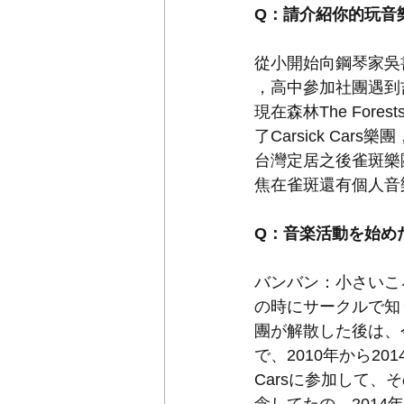
Q：請介紹你的玩音
從小開始向鋼琴家吳
，高中參加社團遇到吉
現在森林The Fore
了Carsick Cars
台灣定居之後雀斑樂團重
焦在雀斑還有個人音樂計劃 
Q：音楽活動を始め
バンバン：小さいこ
の時にサークルで知り
團が解散した後は、今
で、2010年から20
Carsに参加して、そ