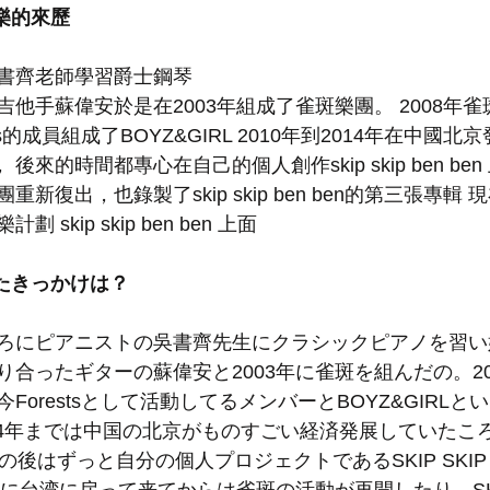
樂的來歷
書齊老師學習爵士鋼琴
他手蘇偉安於是在2003年組成了雀斑樂團。 2008年
sts的成員組成了BOYZ&GIRL 2010年到2014年在中國
樂團， 後來的時間都專心在自己的個人創作skip skip ben ben
新復出，也錄製了skip skip ben ben的第三張專輯
skip skip ben ben 上面
たきっかけは？
ろにピアニストの吳書齊先生にクラシックピアノを習い
合ったギターの蘇偉安と2003年に雀斑を組んだの。20
Forestsとして活動してるメンバーとBOYZ&GIRL
14年までは中国の北京がものすごい経済発展していたころにCa
の後はずっと自分の個人プロジェクトであるSKIP SKIP 