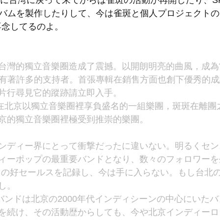
に台湾に戻って来てからは雀斑の活動が再開したり、SKIP S
バムを製作したりして、今は雀斑と個人プロジェクトのSKIP
に専念してるのよ。
台灣的獨立音樂圈造成了震撼。以開朗明亮的曲風，成為
團，也擁有著許多的支持者。首張專輯在銷售方面也創下優秀的
片行尋見它的蹤跡請立即入手。
rs是近年在北京以獨立音樂圈裡享負盛名的一組樂團，斑斑在離
京的獨立音樂圈裡極受到推崇的樂團。
ンディー界にとって衝撃だったに違いない。明るくセン
ィーポップの最重要バンドとなり、数々のフォロワーを
なりの好セールスを記録し、今は手に入らない。もし台北
し。
sというバンドは北京の2000年代インディシーンの中心にい
を続け、その活動歴からしても、今や北京インディーロ