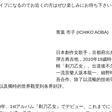
イブになるのでお近くの方はぜひ楽しみにお待ち下さい
青葉 市子 (ICHIKO AOBA)
日本創作女歌手，京都府出身
彈古典吉他，2010年19歲
輯「剃刀乙女」。出道後不
一流音樂人坂本龍一、細野
吾合作。除了以流暢的技術
以及獨特的世界觀受到各界好評。
010年、1stアルバム『剃刀乙女』でデビュー。これまで