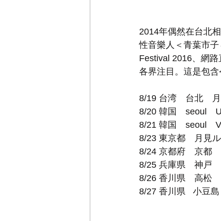
2014年偶然在台
性音樂人＜青葉市子＆sk
Festival 201
各界注目。這是包含
8/19 台湾　台北　
8/20 韓国　seoul　U
8/21 韓国　seoul　V
8/23 東京都　月見
8/24 京都府　京都　U
8/25 兵庫県　神戸　
8/26 香川県　高松　2
8/27 香川県   小豆島　s