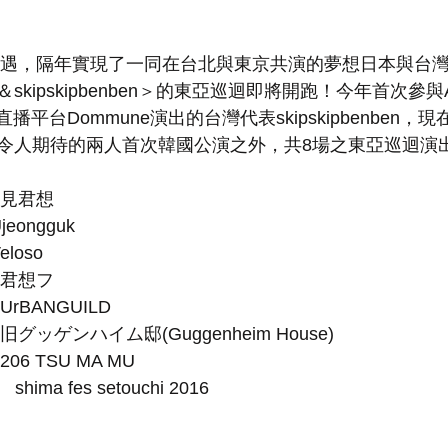
北相遇，隔年實現了一同在台北與東京共演的夢想日本與台
ipskipbenben＞的東亞巡迴即將開跑！今年首次參與Asian
6、網路直播平台Dommune演出的台灣代表skipskipbenben
令人期待的兩人首次韓國公演之外，共8場之東亞巡迴演
月見君想
jeongguk
eloso
ル君想フ
rBANGUILD
旧グッゲンハイム邸(Guggenheim House)
06 TSU MA MU　
hima fes setouchi 2016