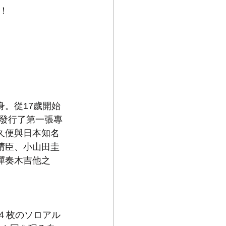
！
。從17歲開始
時發行了第一張專
久便與日本知名
晴臣、小山田圭
彈奏木吉他之
に４枚のソロアル