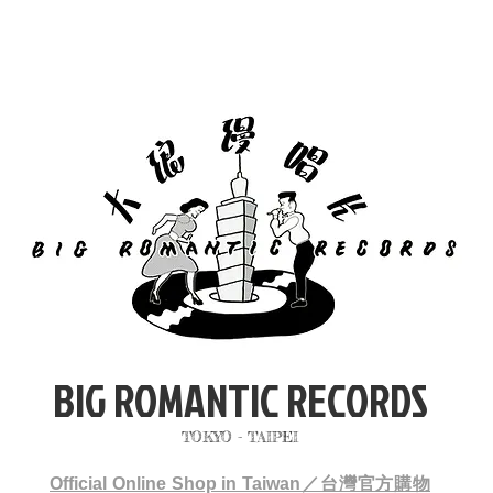
BIG ROMANTIC RECORDS
TOKYO - TAIPEI
Official Online Shop in Taiwan／台灣官方購物