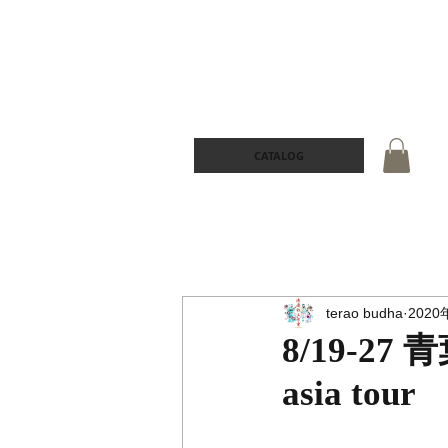
CATALOG
terao budha
2020
8/19-27 
asia tour