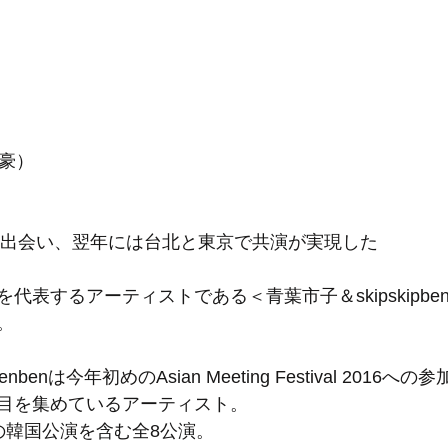
洪申豪）
偶然出会い、翌年には台北と東京で共演が実現した
代表するアーティストである＜青葉市子＆skipskipben
。
enbenは今年初めのAsian Meeting Festival 2016への
目を集めているアーティスト。
の韓国公演を含む全8公演。