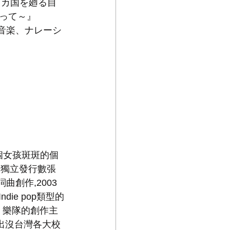
５カ国を廻る自
って～』
M音楽、ナレーシ
 是一個女孩斑斑的個
，獨立發行數張
曲創作,2003
ie pop類型的
L】樂隊的創作主
出沒台灣各大校