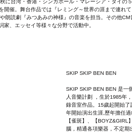
5年秋に台湾・香港・シンガポール・マレーシア・タイの
を開催。舞台作品では『レミング～世界の涯まで連れて
の出演や朗読劇『みつあみの神様』の音楽を担当。その他C
詞家、エッセイ等様々な分野で活動中。
SKIP SKIP BEN BEN
SKIP SKIP BEN BEN
人音樂計劃 ，生於1985年
錄音室作品。15歲起開始了詞
年開始演出生涯,歷年擔任過Ind
【雀斑】、【BOYZ&GIR
腦，精通各項樂器，不定期