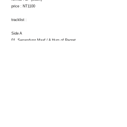
price : NT1100
tracklist :
Side A
01. Senandung Maaf / A Hum of Regret
4:04
02. Windu & Defrina 4:03
03. Tentang Cita / Regarding Hope 3:56
04. Topstar 2:59
05. Super Reuni / Super Reunion 3:17
06. Roman Ketiga / The Third Novel 4:45
Side B
07. Senja Menggila / Twilight Gets Crazy
3:23
08. Masa Remadja / Adolesence 4:44
09. Vakansi / Vacation 3:54