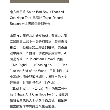
南方壞男孩 South Bad Boy《That's All I
Can Hope For》黑膠於 Taipei Record
Season 台北黑膠季特別發售。
由南方男孩與台北好友結成，曾在台北獨
立樂團史上寫下一頁夢幻篇章，歷經團員
更迭，不斷在音樂上磨合與挑戰，樂團生
涯中兩張 EP 曲目一併收錄黑膠當中。A
面是首張 EP《Southern Flavor》內的
〈Mr. Right〉、〈Chasing You〉、〈It’s
Just the End of the World〉三首曲目，搖
曳著輕快節奏與浪漫調性，展現自信的美
好稚氣；B 面則是包含〈I Wish〉、
〈Bad Trip〉、〈Erica〉在內的第二張作
品《That's All I Can Hope For》，音樂調
性隨著男孩長大似乎多了份沈穩，在鋪陳
優柔的旋律中娓娓道來生活情感。