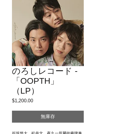
のろしレコード -
「OOPTH」
（LP）
$1,200.00
價
格
無庫存
折坂悠太、松井文、夜久一所屬的廠牌兼