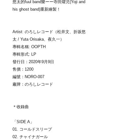
悠太的fuul band樂ーー寺田燿児(Yoji and
his ghost band)重新繪製！
Artist: のろしレコード（松井文、折坂悠
太 / Yuta Orisaka、夜久一）
專輯名稱: OOPTH
專輯形式: LP
發行日：2020年9月9日
售價：1200
編號：NORO-007
廠牌：のろしレコード
＊收錄曲
「SIDE A」
01. コールドスリープ
02. チャイナガール