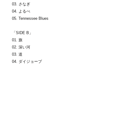
03. さなぎ
04. よるべ
05. Tennessee Blues
「SIDE B」
01. 旗
02. 深い河
03. 道
04. ダイジョーブ
05. OOPTH
-
【 Artist 情 報 】
のろしレコード Official HP：
https://noroshi-record.com
のろしレコード twitter：