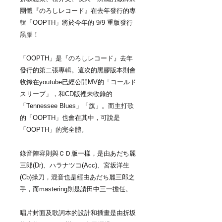
團體『のろしレコード』在去年發行的專
輯「OOPTH」將於今年的 9/9 重版發行
黑膠！
「OOPTH」是『のろしレコード』去年
發行的第二張專輯。這次的黑膠版本則會
收錄在youtube已經公開MV的「コールド
スリープ」，和CD版裡未收錄的
「Tennessee Blues」「旗」。而主打歌
的「OOPTH」也會在其中，可說是
「OOPTH」的完全體。
錄音陣容則與ＣＤ版一樣，是由あだち麗
三郎(Dr)、ハラナツコ(Acc)、宮坂洋生
(Cb)操刀，混音也是經由あだち麗三郎之
手，而mastering則是請田中三一擔任。
唱片封面及歌詞本的設計和插畫是由折坂