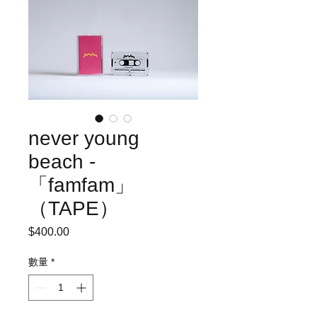
never young
beach -
「famfam」
（TAPE）
$400.00
價
格
數量
*