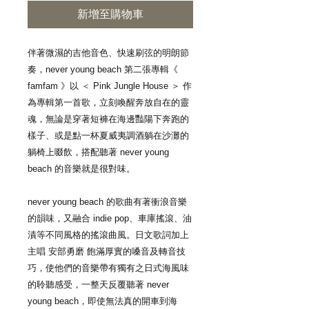
新增至購物車
伴著微濕的吉他音色、快速刷弦的明朗節
奏，never young beach 第二張專輯《
famfam 》以 ＜ Pink Jungle House ＞ 作
為專輯第一首歌，立刻喚醒奔放自在的靈
魂，無論是穿著短褲在海邊豔陽下奔跑的
樣子、或是點一杯夏威夷調酒躺在沙灘的
躺椅上啜飲，搭配聽著 never young
beach 的音樂就是很對味。
never young beach 的歌曲有著衝浪音樂
的韻味，又融合 indie pop、車庫搖滾、油
漬等不同風格的搖滾曲風。日文歌詞加上
主唱 安部勇磨 飽滿厚實的嗓音及轉音技
巧，使他們的音樂帶有獨有之日式海風味
的聆聽感受，一整天反覆聽著 never
young beach，即使無法真的開車到海