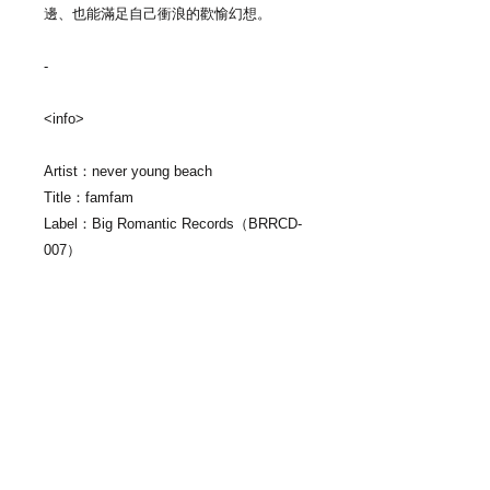
邊、也能滿足自己衝浪的歡愉幻想。
-
<info>
Artist：never young beach
Title：famfam
Label：Big Romantic Records（BRRCD-
007）
收錄曲：
1. Pink Jungle House
2. Motel
3. 自転車にのって
4. fam fam
5. なんもない日
6. 雨が降れば