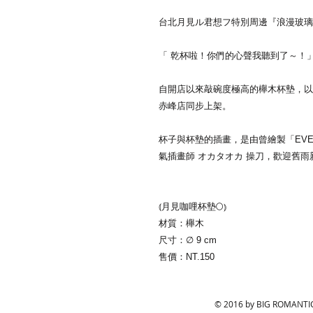
台北月見ル君想フ特別周邊『浪漫玻璃
「 乾杯啦！你們的心聲我聽到了～！」
自開店以來敲碗度極高的櫸木杯墊，以
赤峰店同步上架。​
杯子與杯墊的插畫，是由曾繪製「EVER
氣插畫師 オカタオカ 操刀，歡迎舊雨
⦅月見咖哩杯墊🌕⦆
材質：櫸木
尺寸：∅ 9 cm
售價：NT.150
© 2016 by BIG ROMANT