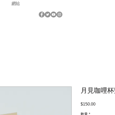
網站
月見咖哩杯
$150.00
價
格
數量
*