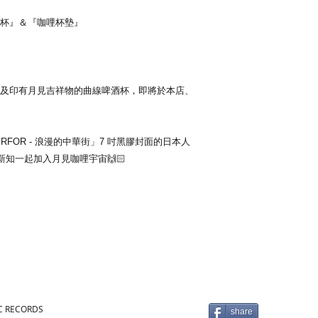
杯』＆『咖哩杯墊』​
​
及印有月見吉祥物的曲線啤酒杯，即將於本店、
FOR - 浪漫的中華街」7 吋黑膠封面的日本人
新知一起加入月見咖哩宇宙🙌🏻
IC RECORDS
share