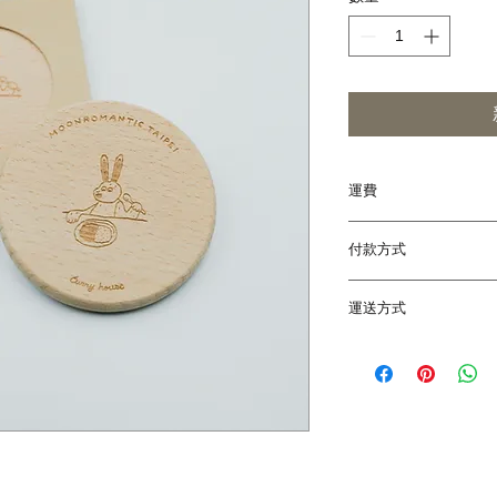
運費
全店結帳滿 2000 
付款方式
結帳 2000 元以內
離島地區加收NT.100
線上付款：Paypal
運送方式
手動付款：彰化銀行 (009
郵寄到府（每週二、
每週二、五中午 12:
日