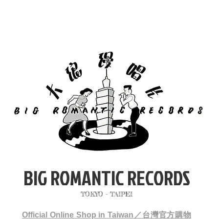
BIG ROMANTIC RECORDS
TOKYO - TAIPEI
Official Online Shop in Taiwan／台灣官方購物