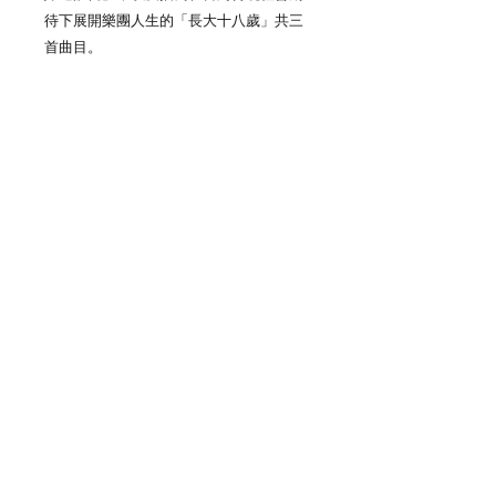
待下展開樂團人生的「長大十八歲」共三
首曲目。
《release info》
Artist：Leo王（リオ‧ワン）
Title：藝術家脾氣 / 吾輩は芸術家である
商品編號：BRRCD 064 4562434340641
價格：1800yen(税別）/ NTD.600
發售日：2021年3月10日
<Track list>
A：藝術家脾氣 / 吾輩は芸術家である
(feat. PNC & 9m88)
B1：陪妳過假日 / お前と休日を過ごす
(feat. 9m88)
B2：長大十八歲 / 18歳になる