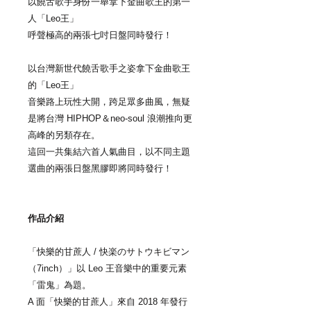
以饒舌歌手身份一舉拿下金曲歌王的第一
人「Leo王」
呼聲極高的兩張七吋日盤同時發行！
以台灣新世代饒舌歌手之姿拿下金曲歌王
的「Leo王」
音樂路上玩性大開，跨足眾多曲風，無疑
是將台灣 HIPHOP＆neo-soul 浪潮推向更
高峰的另類存在。
這回一共集結六首人氣曲目，以不同主題
選曲的兩張日盤黑膠即將同時發行！
作品介紹
「快樂的甘蔗人 / 快楽のサトウキビマン
（7inch）」以 Leo 王音樂中的重要元素
「雷鬼」為題。
A 面「快樂的甘蔗人」來自 2018 年發行