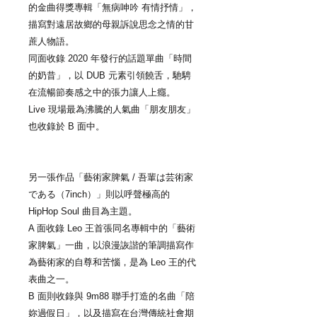
的金曲得獎專輯「無病呻吟 有情抒情」，
描寫對遠居故鄉的母親訴說思念之情的甘
蔗人物語。
同面收錄 2020 年發行的話題單曲「時間
的奶昔」，以 DUB 元素引領饒舌，馳騁
在流暢節奏感之中的張力讓人上癮。
Live 現場最為沸騰的人氣曲「朋友朋友」
也收錄於 B 面中。
另一張作品「藝術家脾氣 / 吾輩は芸術家
である（7inch）」則以呼聲極高的
HipHop Soul 曲目為主題。
A 面收錄 Leo 王首張同名專輯中的「藝術
家脾氣」一曲，以浪漫詼諧的筆調描寫作
為藝術家的自尊和苦惱，是為 Leo 王的代
表曲之一。
B 面則收錄與 9m88 聯手打造的名曲「陪
妳過假日」，以及描寫在台灣傳統社會期