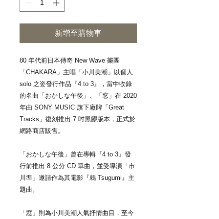
新增至購物車
80 年代前日本傳奇 New Wave 樂團
「CHAKARA」主唱「小川美潮」以個人
solo 之姿發行作品『4 to 3』，當中收錄
的名曲「おかしな午後」、「窓」在 2020
年由 SONY MUSIC 旗下廠牌「Great
Tracks」復刻推出 7 吋黑膠版本，正式於
網路商店販售。
「おかしな午後」曾在專輯『4 to 3』發
行前推出 8 公分 CD 單曲，並受導演「市
川準」邀請作為其電影『鶇 Tsugumi』主
題曲。
「窓」則為小川美潮人氣抒情曲目，至今