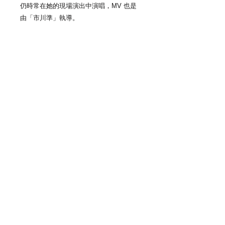
仍時常在她的現場演出中演唱，MV 也是
由「市川準」執導。
7inch / 45RPM
Track list：
SIDE A
おかしな午後
Side AA
窓
運費
全店結帳滿 2000 元免運費。
付款
結帳 2000 元以內，台灣本島每筆訂單
加收運費 NT.80，離島地區加收NT.100
線上付款：Paypal
運送方式
手動付款：彰化銀行 (009) 3010