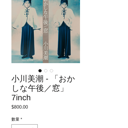
小川美潮 - 「おか
しな午後／窓」
7inch
$800.00
價
格
數量
*