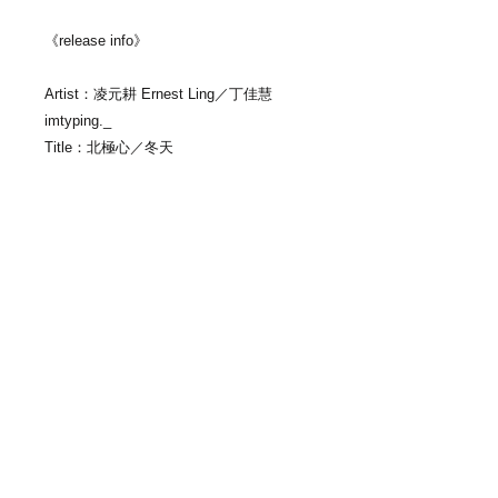
《release info》​
Artist：凌元耕 Ernest Ling／丁佳慧
imtyping._​
Title：北極心／冬天​
Release media：7inch​
Release label：BIG ROMANTIC
RECORDS​
Release no：BRRCD-087​
Release date：2022年3月9日
track list：​
Aside 北極心／凌元耕 Ernest Ling​
Bside 冬天／丁佳慧 imtyping._​
運費