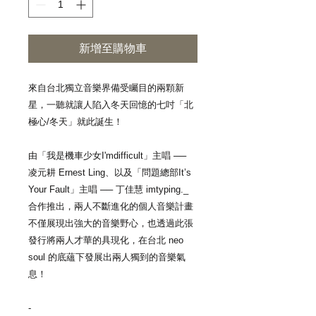
新增至購物車
來自台北獨立音樂界備受矚目的兩顆新
星，一聽就讓人陷入冬天回憶的七吋「北
極心/冬天」就此誕生！​
由「我是機車少女I'mdifficult」主唱 ──
凌元耕 Ernest Ling、以及「問題總部It’s
Your Fault」主唱 ── 丁佳慧 imtyping._
合作推出，兩人不斷進化的個人音樂計畫
不僅展現出強大的音樂野心，也透過此張
發行將兩人才華的具現化，在台北 neo
soul 的底蘊下發展出兩人獨到的音樂氣
息！​
-