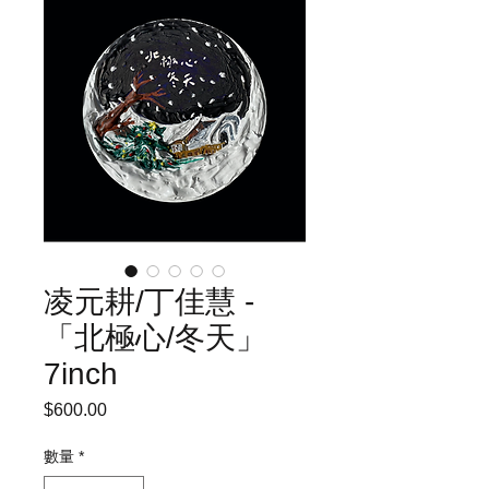
凌元耕/丁佳慧 -
「北極心/冬天」
7inch
$600.00
價
格
數量
*