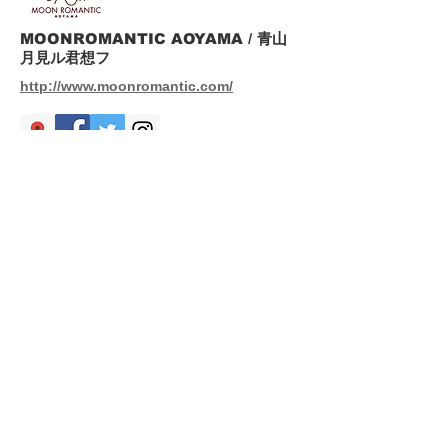
MOONROMANTIC AOYAMA / 青山
月見ル君想フ
http://www.moonromantic.com/
(music venue
& restaurant)
MOONROMANTIC TAIPEI / 台北月見
ル君想フ
https://www.moonromantictw.com/