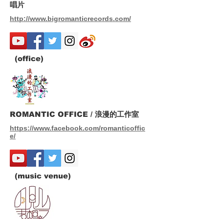
唱片
http://www.bigromanticrecords.com/
(office)
ROMANTIC OFFICE / 浪漫的工作室
https://www.facebook.com/romanticoffic
e/
(music venue)